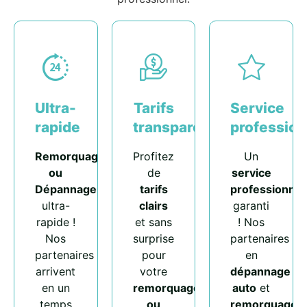
Ultra-
Tarifs
Service
rapide
transparents
profession
Remorquage
Profitez
Un
ou
de
service
Dépannage
tarifs
professionnel
ultra-
clairs
garanti
rapide !
et sans
! Nos
Nos
surprise
partenaires
partenaires
pour
en
arrivent
votre
dépannage
en un
remorquage
auto
et
temps
ou
remorquage