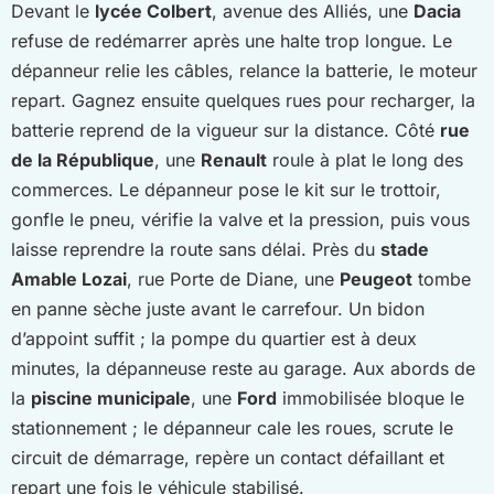
Devant le
lycée Colbert
, avenue des Alliés, une
Dacia
refuse de redémarrer après une halte trop longue. Le
dépanneur relie les câbles, relance la batterie, le moteur
repart. Gagnez ensuite quelques rues pour recharger, la
batterie reprend de la vigueur sur la distance. Côté
rue
de la République
, une
Renault
roule à plat le long des
commerces. Le dépanneur pose le kit sur le trottoir,
gonfle le pneu, vérifie la valve et la pression, puis vous
laisse reprendre la route sans délai. Près du
stade
Amable Lozai
, rue Porte de Diane, une
Peugeot
tombe
en panne sèche juste avant le carrefour. Un bidon
d’appoint suffit ; la pompe du quartier est à deux
minutes, la dépanneuse reste au garage. Aux abords de
la
piscine municipale
, une
Ford
immobilisée bloque le
stationnement ; le dépanneur cale les roues, scrute le
circuit de démarrage, repère un contact défaillant et
repart une fois le véhicule stabilisé.