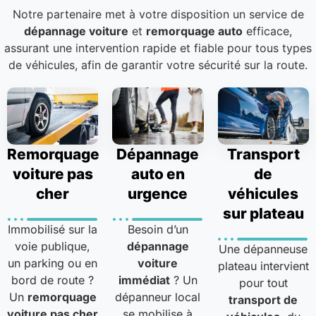
Notre partenaire met à votre disposition un service de
dépannage voiture
et
remorquage auto
efficace,
assurant une intervention rapide et fiable pour tous types
de véhicules, afin de garantir votre sécurité sur la route.
Remorquage
Dépannage
Transport
voiture pas
auto en
de
cher
urgence
véhicules
sur plateau
Immobilisé sur la
Besoin d’un
voie publique,
dépannage
Une dépanneuse
un parking ou en
voiture
plateau intervient
bord de route ?
immédiat
? Un
pour tout
Un
remorquage
dépanneur local
transport de
voiture pas cher
se mobilise à