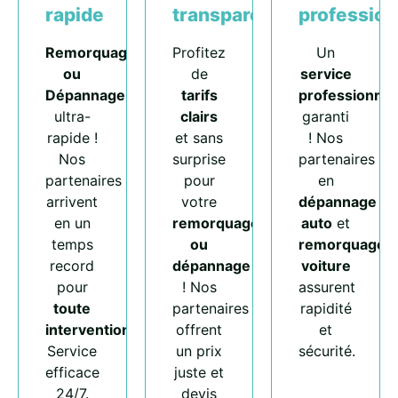
rapide
transparents
profession
Remorquage
Profitez
Un
ou
de
service
Dépannage
tarifs
professionnel
ultra-
clairs
garanti
rapide !
et sans
! Nos
Nos
surprise
partenaires
partenaires
pour
en
arrivent
votre
dépannage
en un
remorquage
auto
et
temps
ou
remorquage
record
dépannage
voiture
pour
! Nos
assurent
toute
partenaires
rapidité
intervention
.
offrent
et
Service
un prix
sécurité.
efficace
juste et
24/7.
devis