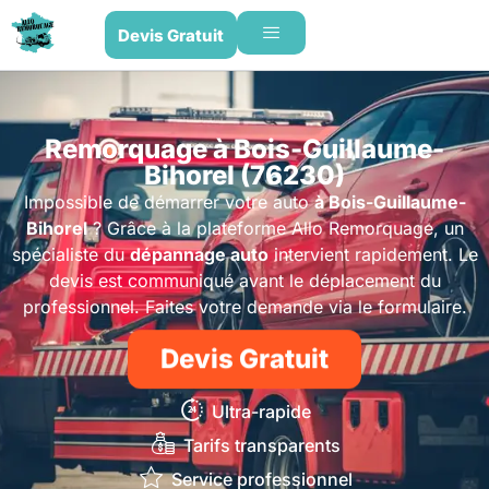
Devis Gratuit
Remorquage à Bois-Guillaume-
Bihorel (76230)
Impossible de démarrer votre auto
à Bois-Guillaume-
Bihorel
? Grâce à la plateforme Allo Remorquage, un
spécialiste du
dépannage auto
intervient rapidement. Le
devis est communiqué avant le déplacement du
professionnel. Faites votre demande via le formulaire.
Devis Gratuit
Ultra-rapide
Tarifs transparents
Service professionnel