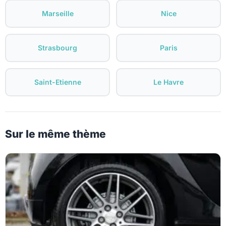
Marseille
Nice
Strasbourg
Paris
Saint-Etienne
Le Havre
Sur le même thème