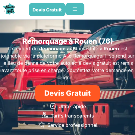
Devis Gratuit
Remorquage à Rouen (76)
Un expert du
dépannage auto
implanté
à Rouen
est
joignable via la plateforme Allo Remorquage. Il se rend sur
le lieu de panne de votre auto et le devis gratuit est remis
avant toute prise en charge. Soumettez votre demande en
ligne.
Devis Gratuit
Ultra-rapide
Tarifs transparents
Service professionnel