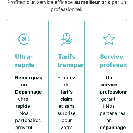
Profitez d’un service efficace
au meilleur prix
par un
professionnel.
Ultra-
Tarifs
Service
rapide
transparents
profession
Remorquage
Profitez
Un
ou
de
service
Dépannage
tarifs
professionnel
ultra-
clairs
garanti
rapide !
et sans
! Nos
Nos
surprise
partenaires
partenaires
pour
en
arrivent
votre
dépannage