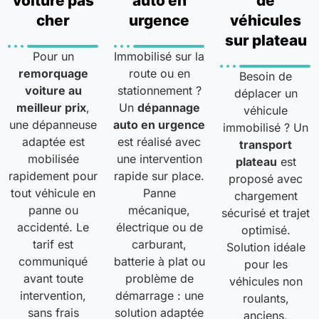
voiture pas
auto en
de
cher
urgence
véhicules
sur plateau
Pour un
Immobilisé sur la
remorquage
route ou en
Besoin de
voiture au
stationnement ?
déplacer un
meilleur prix
,
Un
dépannage
véhicule
une dépanneuse
auto en urgence
immobilisé ? Un
adaptée est
est réalisé avec
transport
mobilisée
une intervention
plateau
est
rapidement pour
rapide sur place.
proposé avec
tout véhicule en
Panne
chargement
panne ou
mécanique,
sécurisé et trajet
accidenté. Le
électrique ou de
optimisé.
tarif est
carburant,
Solution idéale
communiqué
batterie à plat ou
pour les
avant toute
problème de
véhicules non
intervention,
démarrage : une
roulants,
sans frais
solution adaptée
anciens,