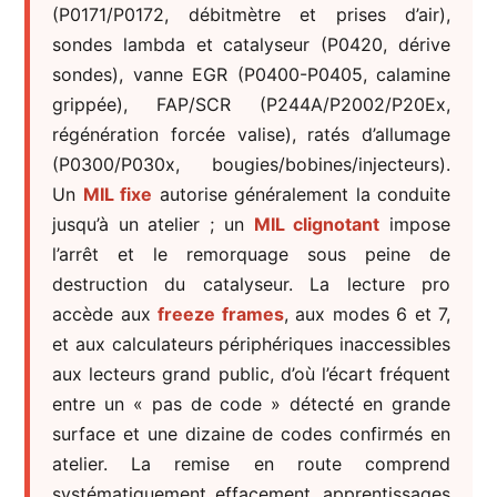
(P0171/P0172, débitmètre et prises d’air),
sondes lambda et catalyseur (P0420, dérive
sondes), vanne EGR (P0400-P0405, calamine
grippée), FAP/SCR (P244A/P2002/P20Ex,
régénération forcée valise), ratés d’allumage
(P0300/P030x, bougies/bobines/injecteurs).
Un
MIL fixe
autorise généralement la conduite
jusqu’à un atelier ; un
MIL clignotant
impose
l’arrêt et le remorquage sous peine de
destruction du catalyseur. La lecture pro
accède aux
freeze frames
, aux modes 6 et 7,
et aux calculateurs périphériques inaccessibles
aux lecteurs grand public, d’où l’écart fréquent
entre un « pas de code » détecté en grande
surface et une dizaine de codes confirmés en
atelier. La remise en route comprend
systématiquement effacement, apprentissages