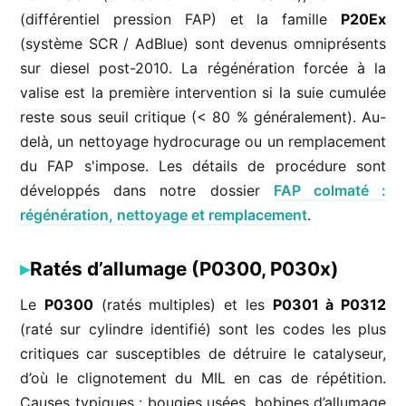
(différentiel pression FAP) et la famille
P20Ex
(système SCR / AdBlue) sont devenus omniprésents
sur diesel post-2010. La régénération forcée à la
valise est la première intervention si la suie cumulée
reste sous seuil critique (< 80 % généralement). Au-
delà, un nettoyage hydrocurage ou un remplacement
du FAP s'impose. Les détails de procédure sont
développés dans notre dossier
FAP colmaté :
régénération, nettoyage et remplacement
.
Ratés d’allumage (P0300, P030x)
Le
P0300
(ratés multiples) et les
P0301 à P0312
(raté sur cylindre identifié) sont les codes les plus
critiques car susceptibles de détruire le catalyseur,
d’où le clignotement du MIL en cas de répétition.
Causes typiques : bougies usées, bobines d’allumage