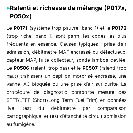
Ralenti et richesse de mélange (P017x,
P050x)
Le
P0171
(système trop pauvre, banc 1) et le
P0172
(trop riche, banc 1) sont parmi les codes les plus
fréquents en essence. Causes typiques : prise d’air
admission, débitmètre MAF encrassé ou défectueux,
capteur MAP, fuite collecteur, sonde lambda déviée.
Le
P0506
(ralenti trop bas) et le
P0507
(ralenti trop
haut) trahissent un papillon motorisé encrassé, une
vanne IAC bloquée ou une prise d’air sur durite. La
procédure de diagnostic comporte mesure des
STFT/LTFT (Short/Long Term Fuel Trim) en données
live, test du débitmètre par comparaison
cartographique, et test d’étanchéité circuit admission
au fumigène.