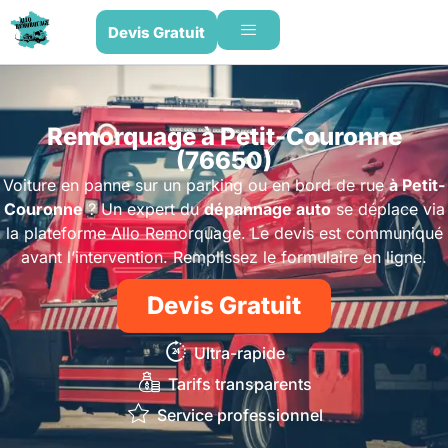
Devis Gratuit
Remorquage à Petit-Couronne
(76650)
Voiture en panne sur un parking ou en bord de rue
à Petit-
Couronne
? Un expert du
dépannage auto
se déplace via
la plateforme Allo Remorquage. Le devis est communiqué
avant l’intervention. Remplissez le formulaire en ligne.
Devis Gratuit
Ultra-rapide
Tarifs transparents
Service professionnel