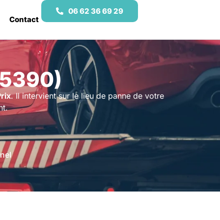
06 62 36 69 29
Contact
95390)
rix
. Il intervient sur le lieu de panne de votre
nt.
nel