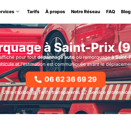
ervices
Tarifs
À propos
Notre Réseau
FAQ
Blog
quage à Saint-Prix (
affiché pour tout
dépannage auto
ou remorquage
à Saint-P
hicule et l’estimation est communiquée avant le déplaceme
06 62 36 69 29
Ultra-rapide
Tarifs transparents
Service profession