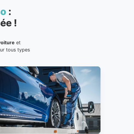
to
:
ée !
oiture
et
our tous types