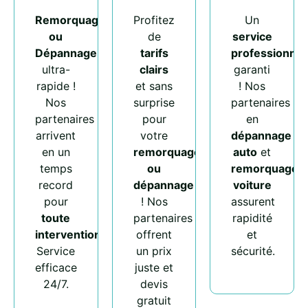
Remorquage
Profitez
Un
ou
de
service
Dépannage
tarifs
professionnel
ultra-
clairs
garanti
rapide !
et sans
! Nos
Nos
surprise
partenaires
partenaires
pour
en
arrivent
votre
dépannage
en un
remorquage
auto
et
temps
ou
remorquage
record
dépannage
voiture
pour
! Nos
assurent
toute
partenaires
rapidité
intervention
.
offrent
et
Service
un prix
sécurité.
efficace
juste et
24/7.
devis
gratuit