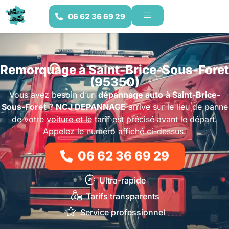
06 62 36 69 29
Remorquage à Saint-Brice-Sous-Foret
(95350)
Vous avez besoin d’un
dépannage auto
à Saint-Brice-
Sous-Foret
?
NCJ DEPANNAGE
arrive sur le lieu de panne
de votre voiture et le tarif est précisé avant le départ.
Appelez le numéro affiché ci-dessus.
06 62 36 69 29
Ultra-rapide
Tarifs transparents
Service professionnel