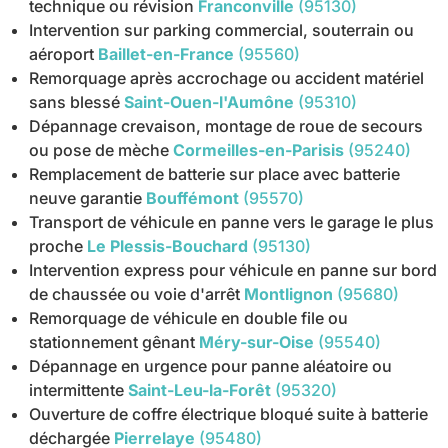
technique ou révision
Franconville
(95130)
Intervention sur parking commercial, souterrain ou
aéroport
Baillet-en-France
(95560)
Remorquage après accrochage ou accident matériel
sans blessé
Saint-Ouen-l'Aumône
(95310)
Dépannage crevaison, montage de roue de secours
ou pose de mèche
Cormeilles-en-Parisis
(95240)
Remplacement de batterie sur place avec batterie
neuve garantie
Bouffémont
(95570)
Transport de véhicule en panne vers le garage le plus
proche
Le Plessis-Bouchard
(95130)
Intervention express pour véhicule en panne sur bord
de chaussée ou voie d'arrêt
Montlignon
(95680)
Remorquage de véhicule en double file ou
stationnement gênant
Méry-sur-Oise
(95540)
Dépannage en urgence pour panne aléatoire ou
intermittente
Saint-Leu-la-Forêt
(95320)
Ouverture de coffre électrique bloqué suite à batterie
déchargée
Pierrelaye
(95480)