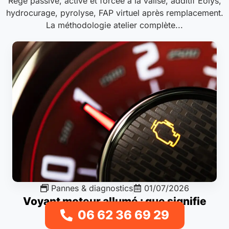
Régé passive, active et forcée à la valise, additif Eolys,
hydrocurage, pyrolyse, FAP virtuel après remplacement.
La méthodologie atelier complète...
Pannes & diagnostics
01/07/2026
Voyant moteur allumé : que signifie
06 62 36 69 29
chaque code défaut