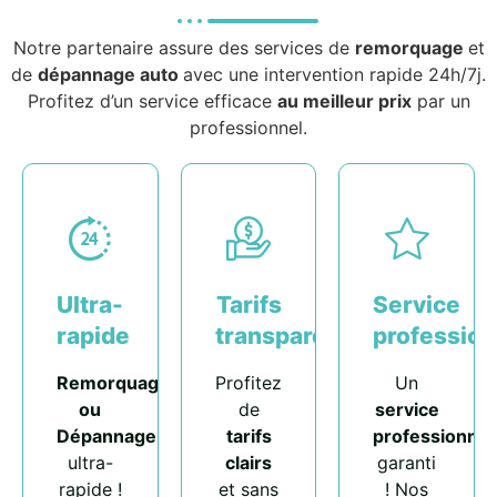
Notre partenaire assure des services de
remorquage
et
de
dépannage auto
avec une intervention rapide 24h/7j.
Profitez d’un service efficace
au meilleur prix
par un
professionnel.
Ultra-
Tarifs
Service
rapide
transparents
profession
Remorquage
Profitez
Un
ou
de
service
Dépannage
tarifs
professionnel
ultra-
clairs
garanti
rapide !
et sans
! Nos