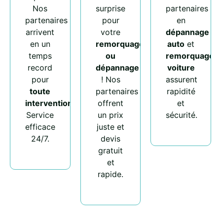
Nos
surprise
partenaires
partenaires
pour
en
arrivent
votre
dépannage
en un
remorquage
auto
et
temps
ou
remorquage
record
dépannage
voiture
pour
! Nos
assurent
toute
partenaires
rapidité
intervention
.
offrent
et
Service
un prix
sécurité.
efficace
juste et
24/7.
devis
gratuit
et
rapide.