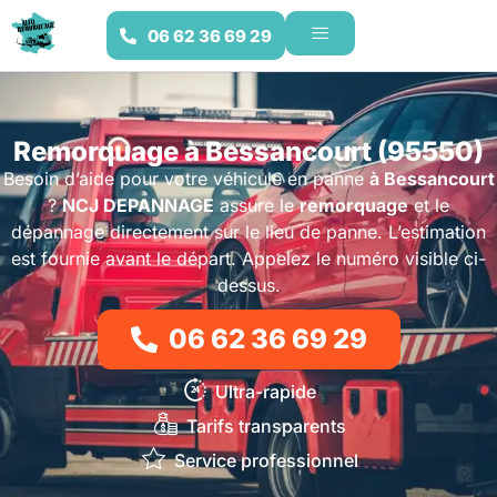
06 62 36 69 29
Remorquage à Bessancourt (95550)
Besoin d’aide pour votre véhicule en panne
à Bessancourt
?
NCJ DEPANNAGE
assure le
remorquage
et le
dépannage directement sur le lieu de panne. L’estimation
est fournie avant le départ. Appelez le numéro visible ci-
dessus.
06 62 36 69 29
Ultra-rapide
Tarifs transparents
Service professionnel