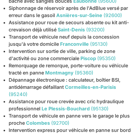
bâché avec sangles douces
Eaubonne
(95600)
Siphonnage de réservoir après de l'AdBlue versé par
erreur dans le gasoil
Asnières-sur-Seine
(92600)
Assistance pour roue de secours absente ou kit anti-
crevaison déjà utilisé
Saint-Denis
(93200)
Transport de véhicule neuf depuis la concession
jusqu'à votre domicile
Franconville
(95130)
Intervention sur sortie de ville, parking de zone
d'activité ou zone commerciale
Piscop
(95350)
Remorquage de remorque, porte-voiture ou véhicule
tracté en panne
Montmagny
(95360)
Dépannage électronique : calculateur, boîtier BSI,
antidémarrage défaillant
Cormeilles-en-Parisis
(95240)
Assistance pour roue crevée avec cric hydraulique
professionnel
Le Plessis-Bouchard
(95130)
Transport de véhicule en panne vers le garage le plus
proche
Colombes
(92700)
Intervention express pour véhicule en panne sur bord