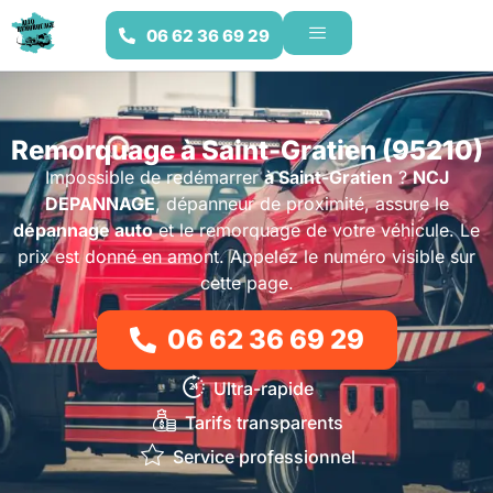
06 62 36 69 29
Remorquage à Saint-Gratien (95210)
Impossible de redémarrer
à Saint-Gratien
?
NCJ
DEPANNAGE
, dépanneur de proximité, assure le
dépannage auto
et le remorquage de votre véhicule. Le
prix est donné en amont. Appelez le numéro visible sur
cette page.
06 62 36 69 29
Ultra-rapide
Tarifs transparents
Service professionnel