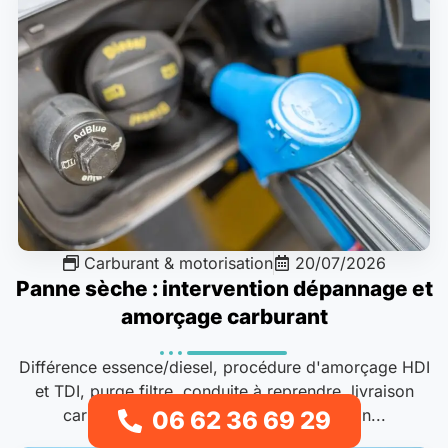
Carburant & motorisation
20/07/2026
Panne sèche : intervention dépannage et
amorçage carburant
Différence essence/diesel, procédure d'amorçage HDI
et TDI, purge filtre, conduite à reprendre, livraison
carburant : nos protocoles d'intervention...
06 62 36 69 29