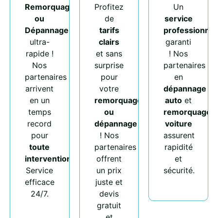
Remorquage
Profitez
Un
ou
de
service
Dépannage
tarifs
professionnel
ultra-
clairs
garanti
rapide !
et sans
! Nos
Nos
surprise
partenaires
partenaires
pour
en
arrivent
votre
dépannage
en un
remorquage
auto
et
temps
ou
remorquage
record
dépannage
voiture
pour
! Nos
assurent
toute
partenaires
rapidité
intervention
.
offrent
et
Service
un prix
sécurité.
efficace
juste et
24/7.
devis
gratuit
et