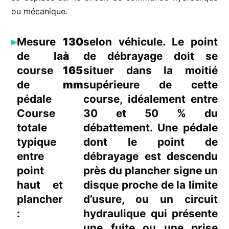
ou mécanique.
Mesure
130
selon véhicule. Le point
de la
à
de débrayage doit se
course
165
situer dans la moitié
de
mm
supérieure de cette
pédale
course, idéalement entre
Course
30 et 50 % du
totale
débattement. Une pédale
typique
dont le point de
entre
débrayage est descendu
point
près du plancher signe un
haut et
disque proche de la limite
plancher
d’usure, ou un circuit
:
hydraulique qui présente
une fuite ou une prise