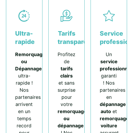
Ultra-
Tarifs
Service
rapide
transparents
profession
Remorquage
Profitez
Un
ou
de
service
Dépannage
tarifs
professionnel
ultra-
clairs
garanti
rapide !
et sans
! Nos
Nos
surprise
partenaires
partenaires
pour
en
arrivent
votre
dépannage
en un
remorquage
auto
et
temps
ou
remorquage
record
dépannage
voiture
pour
! Nos
assurent