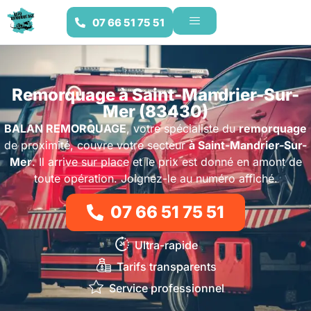
07 66 51 75 51
Remorquage à Saint-Mandrier-Sur-
Mer (83430)
BALAN REMORQUAGE
, votre spécialiste du
remorquage
de proximité, couvre votre secteur
à Saint-Mandrier-Sur-
Mer
. Il arrive sur place et le prix est donné en amont de
toute opération. Joignez-le au numéro affiché.
07 66 51 75 51
Ultra-rapide
Tarifs transparents
Service professionnel