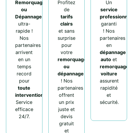
Remorquage
Profitez
Un
ou
de
service
Dépannage
tarifs
professionnel
ultra-
clairs
garanti
rapide !
et sans
! Nos
Nos
surprise
partenaires
partenaires
pour
en
arrivent
votre
dépannage
en un
remorquage
auto
et
temps
ou
remorquage
record
dépannage
voiture
pour
! Nos
assurent
toute
partenaires
rapidité
intervention
.
offrent
et
Service
un prix
sécurité.
efficace
juste et
24/7.
devis
gratuit
et