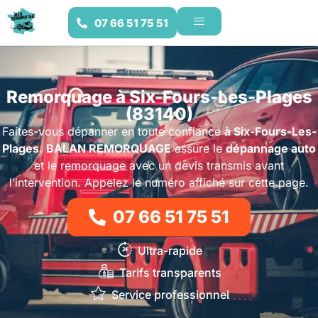
07 66 51 75 51
Remorquage à Six-Fours-Les-Plages
(83140)
Faites-vous dépanner en toute confiance
à Six-Fours-Les-
Plages
.
BALAN REMORQUAGE
assure le
dépannage auto
et le remorquage avec un devis transmis avant
l’intervention. Appelez le numéro affiché sur cette page.
07 66 51 75 51
Ultra-rapide
Tarifs transparents
Service professionnel