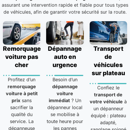
assurant une intervention rapide et fiable pour tous types
de véhicules, afin de garantir votre sécurité sur la route.
Remorquage
Dépannage
Transport
voiture pas
auto en
de
cher
urgence
véhicules
sur plateau
Profitez d’un
Besoin d’un
remorquage
dépannage
Confiez le
voiture à petit
voiture
transport de
prix
sans
immédiat
? Un
votre véhicule
à
sacrifier la
dépanneur local
un dépanneur
qualité du
se mobilise à
équipé : plateau
service. La
toute heure pour
adapté,
dépanneuse
les pannes
sanglage soigné