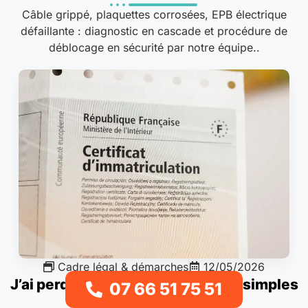
Câble grippé, plaquettes corrosées, EPB électrique
défaillante : diagnostic en cascade et procédure de
déblocage en sécurité par notre équipe..
Cadre légal & démarches
12/05/2026
J’ai perdu ma carte grise : étapes simples
07 66 51 75 51