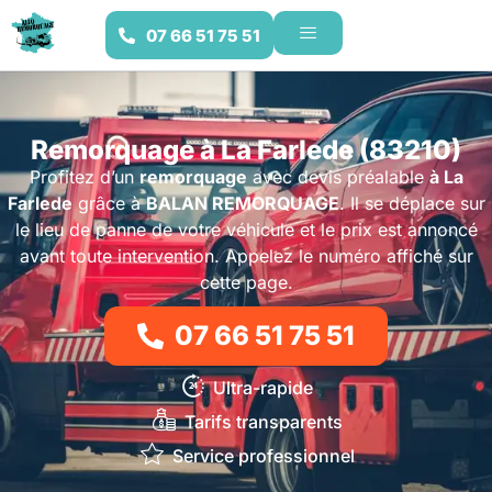
07 66 51 75 51
Remorquage à La Farlede (83210)
Profitez d’un
remorquage
avec devis préalable
à La
Farlede
grâce à
BALAN REMORQUAGE
. Il se déplace sur
le lieu de panne de votre véhicule et le prix est annoncé
avant toute intervention. Appelez le numéro affiché sur
cette page.
07 66 51 75 51
Ultra-rapide
Tarifs transparents
Service professionnel