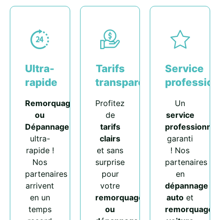
Ultra-
Tarifs
Service
rapide
transparents
profession
Remorquage
Profitez
Un
ou
de
service
Dépannage
tarifs
professionnel
ultra-
clairs
garanti
rapide !
et sans
! Nos
Nos
surprise
partenaires
partenaires
pour
en
arrivent
votre
dépannage
en un
remorquage
auto
et
temps
ou
remorquage