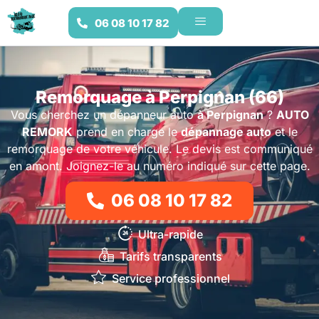
06 08 10 17 82
Remorquage à Perpignan (66)
Vous cherchez un dépanneur auto
à Perpignan
?
AUTO
REMORK
prend en charge le
dépannage auto
et le
remorquage de votre véhicule. Le devis est communiqué
en amont. Joignez-le au numéro indiqué sur cette page.
06 08 10 17 82
Ultra-rapide
Tarifs transparents
Service professionnel