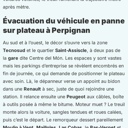
après mètre.
Évacuation du véhicule en panne
sur plateau à Perpignan
Au sud et à l’ouest, le décor s’ouvre vers la zone
Tecnosud
et le quartier
Saint-Assiscle
, à deux pas de
la
gare
dite Centre del Món. Les espaces y sont vastes
mais les parkings d’entreprise se révèlent encombrés en
fin de journée, ce qui demande de positionner le plateau
avec soin. Là, le dépanneur verse un appoint au bidon
dans une
Renault
à sec, juste de quoi rejoindre une
station. Il relance ensuite une
Peugeot
aux câbles, boîte
à outils posée à même le bitume. Moteur muet ? Le treuil
monte alors la voiture, sangles tendues et roues calées,
puis c’est le départ. Le remorqueur dessert pareillement
Moulin à Vent
,
Mailloles
,
Las Cobas
, le
Bas-Vernet
et