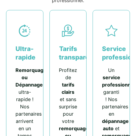
professionnel.
Ultra-
Tarifs
Service
rapide
transparents
profession
Remorquage
Profitez
Un
ou
de
service
Dépannage
tarifs
professionnel
ultra-
clairs
garanti
rapide !
et sans
! Nos
Nos
surprise
partenaires
partenaires
pour
en
arrivent
votre
dépannage
en un
remorquage
auto
et
temps
ou
remorquage