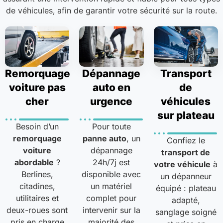
de véhicules, afin de garantir votre sécurité sur la route.
Remorquage
Dépannage
Transport
voiture pas
auto en
de
cher
urgence
véhicules
sur plateau
Besoin d’un
Pour toute
remorquage
panne auto
, un
Confiez le
voiture
dépannage
transport de
abordable
?
24h/7j est
votre véhicule
à
Berlines,
disponible avec
un dépanneur
citadines,
un matériel
équipé : plateau
utilitaires et
complet pour
adapté,
deux-roues sont
intervenir sur la
sanglage soigné
pris en charge
majorité des