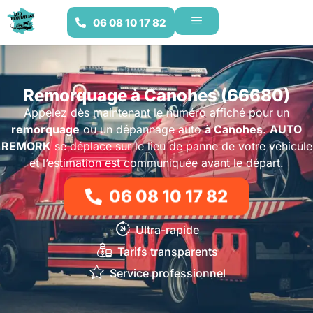
06 08 10 17 82
Remorquage à Canohes (66680)
Appelez dès maintenant le numéro affiché pour un
remorquage
ou un dépannage auto
à Canohes
.
AUTO
REMORK
se déplace sur le lieu de panne de votre véhicule
et l’estimation est communiquée avant le départ.
06 08 10 17 82
Ultra-rapide
Tarifs transparents
Service professionnel