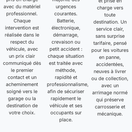
et prise en
avec du matériel
urgences
charge vers
professionnel.
courantes.
toute
Chaque
Batterie,
destination. Un
intervention est
électronique,
service clair,
réalisée dans le
démarrage,
sans surprise
respect du
crevaison ou
tarifaire, pensé
véhicule, avec
petit accident :
pour les voitures
un prix clair
chaque situation
en panne,
communiqué dès
est traitée avec
accidentées,
le premier
méthode,
neuves à livrer
contact et un
rapidité et
ou de collection,
acheminement
professionnalisme,
avec un
soigné vers le
afin de sécuriser
arrimage normé
garage ou la
rapidement le
qui préserve
destination de
véhicule et ses
carrosserie et
votre choix.
occupants sur
mécanique.
place.