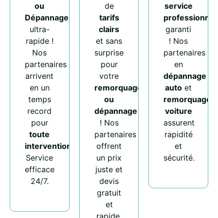
ou
de
service
Dépannage
tarifs
professionnel
ultra-
clairs
garanti
rapide !
et sans
! Nos
Nos
surprise
partenaires
partenaires
pour
en
arrivent
votre
dépannage
en un
remorquage
auto
et
temps
ou
remorquage
record
dépannage
voiture
pour
! Nos
assurent
toute
partenaires
rapidité
intervention
.
offrent
et
Service
un prix
sécurité.
efficace
juste et
24/7.
devis
gratuit
et
rapide.