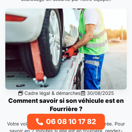
Cadre légal & démarches
30/08/2025
Comment savoir si son véhicule est en
Fourrière ?
06 08 10 17 82
Votre voiture n’est plus là où vous l’aviez garée. Pour
savoir en 2 minutes si elle est en fourrière, rendez-