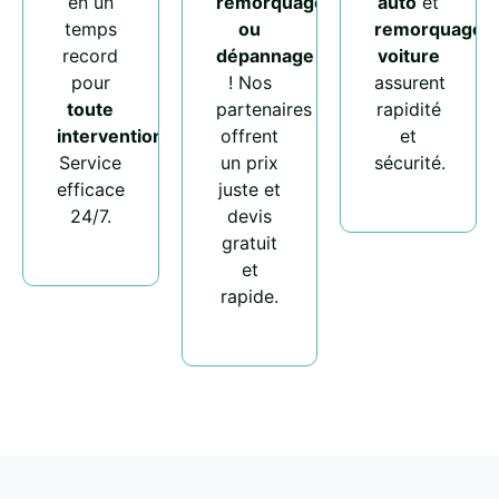
en un
remorquage
auto
et
temps
ou
remorquage
record
dépannage
voiture
pour
! Nos
assurent
toute
partenaires
rapidité
intervention
.
offrent
et
Service
un prix
sécurité.
efficace
juste et
24/7.
devis
gratuit
et
rapide.