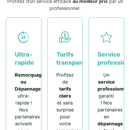
Profitez d’un service efficace
au meilleur prix
par un
professionnel.
Ultra-
Tarifs
Service
rapide
transparents
profession
Remorquage
Profitez
Un
ou
de
service
Dépannage
tarifs
professionnel
ultra-
clairs
garanti
rapide !
et sans
! Nos
Nos
surprise
partenaires
partenaires
pour
en
arrivent
votre
dépannage