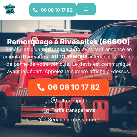
06 08 10 17 82
Remorquage à Rivesaltes (66600)
Bénéficiez d’un
dépannage auto
avec tarif annoncé en
amont
à Rivesaltes
.
AUTO REMORK
intervient sur le lieu
de panne de votre véhicule. Le devis est communiqué
avant le départ. Appelez le numéro affiché ci-dessus.
06 08 10 17 82
Ultra-rapide
Tarifs transparents
Service professionnel