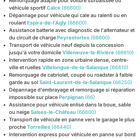
Remorquage adapté pour voiture surbaissée ou
véhicule sportif
Calce
(66600)
Dépannage pour véhicule qui cale au ralenti ou en
roulant
Espira-de-l'Agly
(66600)
Assistance batterie avec diagnostic de l'alternateur et
du circuit de charge
Peyrestortes
(66600)
Transport de véhicule neuf depuis la concession
jusqu'à votre domicile
Villeneuve-la-Rivière
(66610)
Intervention rapide en zone urbaine dense, centre-
ville et ruelles
Villelongue-de-la-Salanque
(66410)
Remorquage de cabriolet, coupé ou roadster à faible
garde au sol
Saint-Laurent-de-la-Salanque
(66250)
Dépannage d'embrayage et remorquage si réparation
impossible sur place
Perpignan
(66)
Assistance pour véhicule enlisé dans la boue, sable
ou neige
Salses-le-Château
(66600)
Transport de véhicule en panne vers le garage le plus
proche
Torreilles
(66440)
Intervention express pour véhicule en panne sur bord