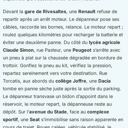
Devant la
gare de Rivesaltes
, une
Renault
refuse de
repartir après un arrêt moteur. Le dépanneur pose ses
câbles, raccorde les bornes, relance. Le moteur repart ;
roulez quelques kilomètres pour recharger la batterie et
éviter une deuxième panne. Du côté du
lycée agricole
Claude Simon
, rue Pasteur, une
Peugeot
s’arrête avec
un pneu à plat sur la chaussée dégradée en bordure de
trottoir. Gonflez le pneu au kit, vérifiez la pression,
repartez sereinement vers votre destination. Rue
Torcatis, aux abords du
collège Joffre
, une
Dacia
tombe en panne sèche juste après la sortie du parking.
Le dépanneur transvase un bidon d’appoint dans le
réservoir, le moteur repart, la dépanneuse reste au
dépôt. Sur l’
avenue du Stade
, face au
complexe
sportif
, une
Seat
s’immobilise sans raison apparente en
cours de trajet. Roues calées, véhicule stabilisé, le