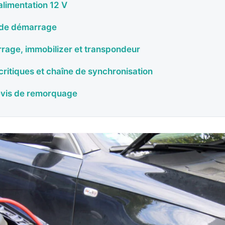
’alimentation 12 V
t de démarrage
rage, immobilizer et transpondeur
critiques et chaîne de synchronisation
evis de remorquage