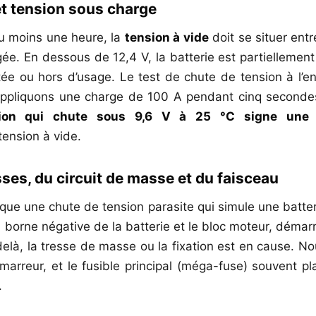
et tension sous charge
au moins une heure, la
tension à vide
doit se situer entr
ée. En dessous de 12,4 V, la batterie est partielleme
fatée ou hors d’usage. Le test de chute de tension à l
 appliquons une charge de 100 A pendant cinq secondes
ion qui chute sous 9,6 V à 25 °C signe une b
ension à vide.
ses, du circuit de masse et du faisceau
ue une chute de tension parasite qui simule une batte
a borne négative de la batterie et le bloc moteur, déma
delà, la tresse de masse ou la fixation est en cause. No
émarreur, et le fusible principal (méga-fuse) souvent pl
.