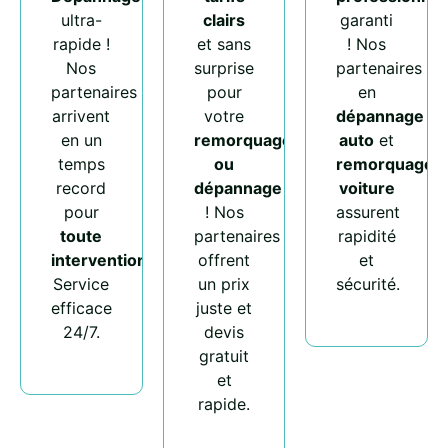
ultra-
clairs
garanti
rapide !
et sans
! Nos
Nos
surprise
partenaires
partenaires
pour
en
arrivent
votre
dépannage
en un
remorquage
auto
et
temps
ou
remorquage
record
dépannage
voiture
pour
! Nos
assurent
toute
partenaires
rapidité
intervention
.
offrent
et
Service
un prix
sécurité.
efficace
juste et
24/7.
devis
gratuit
et
rapide.