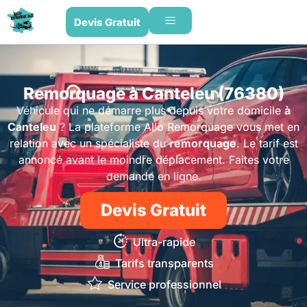
Devis Gratuit
Remorquage à Canteleu (76380)
Véhicule qui ne démarre plus depuis votre domicile
à
Canteleu
? La plateforme Allo Remorquage vous met en
relation avec un spécialiste du
remorquage
. Le tarif est
annoncé avant le moindre déplacement. Faites votre
demande en ligne.
Devis Gratuit
Ultra-rapide
Tarifs transparents
Service professionnel