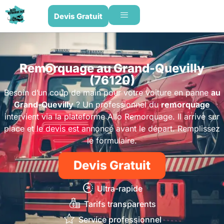
Devis Gratuit
Remorquage au Grand-Quevilly
(76120)
Besoin d’un coup de main pour votre voiture en panne
au
Grand-Quevilly
? Un professionnel du
remorquage
intervient via la plateforme Allo Remorquage. Il arrive sur
place et le devis est annoncé avant le départ. Remplissez
le formulaire.
Devis Gratuit
Ultra-rapide
Tarifs transparents
Service professionnel