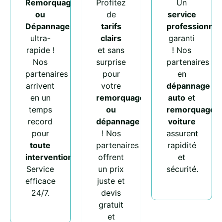
Remorquage
Profitez
Un
ou
de
service
Dépannage
tarifs
professionnel
ultra-
clairs
garanti
rapide !
et sans
! Nos
Nos
surprise
partenaires
partenaires
pour
en
arrivent
votre
dépannage
en un
remorquage
auto
et
temps
ou
remorquage
record
dépannage
voiture
pour
! Nos
assurent
toute
partenaires
rapidité
intervention
.
offrent
et
Service
un prix
sécurité.
efficace
juste et
24/7.
devis
gratuit
et