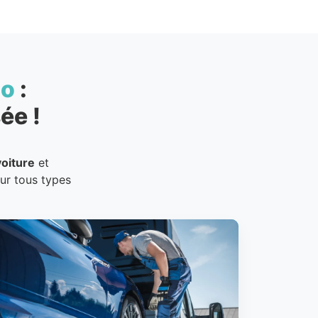
to
:
ée !
oiture
et
our tous types