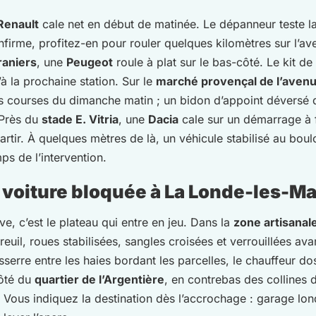
Renault
cale net en début de matinée. Le dépanneur teste la
firme, profitez-en pour rouler quelques kilomètres sur l’a
raniers
, une
Peugeot
roule à plat sur le bas-côté. Le kit de
’à la prochaine station. Sur le
marché provençal de l’aven
courses du dimanche matin ; un bidon d’appoint déversé dan
 Près du
stade E. Vitria
, une
Dacia
cale sur un démarrage à fr
repartir. À quelques mètres de là, un véhicule stabilisé au 
ps de l’intervention.
voiture bloquée à La Londe-les-M
ve, c’est le plateau qui entre en jeu. Dans la
zone artisanal
reuil, roues stabilisées, sangles croisées et verrouillées av
esserre entre les haies bordant les parcelles, le chauffeur
côté du
quartier de l’Argentière
, en contrebas des collines 
Vous indiquez la destination dès l’accrochage : garage lon