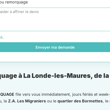
 ou remorquage
té
.
Envoyer ma demande
age à La Londe-les-Maures, de la p
RQUAGE
file vers vous immédiatement, jours fériés et wee
, la
Z.A. Les Migraniers
ou le
quartier des Bormettes
, l