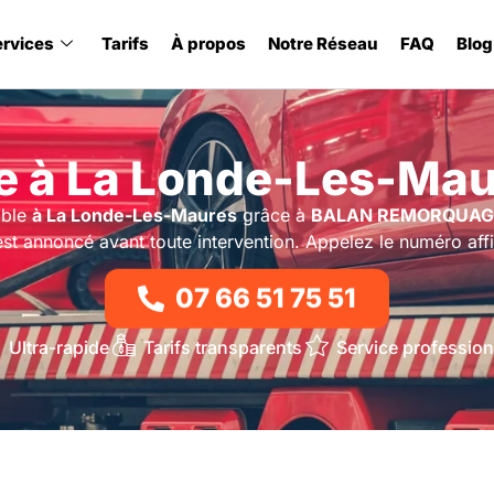
ervices
Tarifs
À propos
Notre Réseau
FAQ
Blog
 à La Londe-Les-Mau
able
à La Londe-Les-Maures
grâce à
BALAN REMORQUAG
 est annoncé avant toute intervention. Appelez le numéro aff
07 66 51 75 51
Ultra-rapide
Tarifs transparents
Service profession