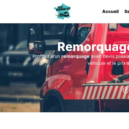
Accueil
S
Remorquage
Profitez d’un
remorquage
avec devis préal
véhicule et le prix