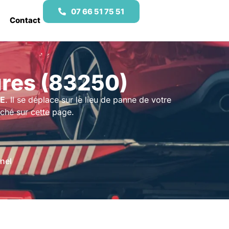
07 66 51 75 51
Contact
res (83250)
E
. Il se déplace sur le lieu de panne de votre
iché sur cette page.
nel