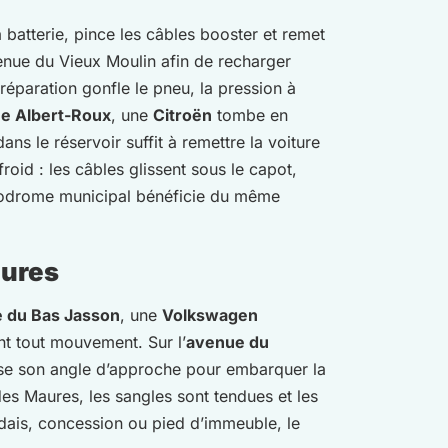
 batterie, pince les câbles booster et remet
venue du Vieux Moulin afin de recharger
 réparation gonfle le pneu, la pression à
ue Albert-Roux
, une
Citroën
tombe en
s le réservoir suffit à remettre la voiture
oid : les câbles glissent sous le capot,
boulodrome municipal bénéficie du même
aures
e du Bas Jasson
, une
Volkswagen
ant tout mouvement. Sur l’
avenue du
 dose son angle d’approche pour embarquer la
des Maures, les sangles sont tendues et les
dais, concession ou pied d’immeuble, le