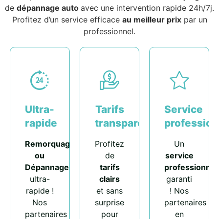
de
dépannage auto
avec une intervention rapide 24h/7j.
Profitez d’un service efficace
au meilleur prix
par un
professionnel.
Ultra-
Tarifs
Service
rapide
transparents
profession
Remorquage
Profitez
Un
ou
de
service
Dépannage
tarifs
professionnel
ultra-
clairs
garanti
rapide !
et sans
! Nos
Nos
surprise
partenaires
partenaires
pour
en