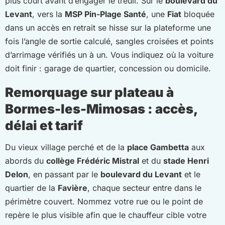
plus court avant d’engager le treuil. Sur le
boulevard du
Levant
, vers la
MSP Pin-Plage Santé
, une
Fiat
bloquée
dans un accès en retrait se hisse sur la plateforme une
fois l’angle de sortie calculé, sangles croisées et points
d’arrimage vérifiés un à un. Vous indiquez où la voiture
doit finir : garage de quartier, concession ou domicile.
Remorquage sur plateau à
Bormes-les-Mimosas : accès,
délai et tarif
Du vieux village perché et de la
place Gambetta
aux
abords du
collège Frédéric Mistral
et du
stade Henri
Delon
, en passant par le
boulevard du Levant
et le
quartier de la
Favière
, chaque secteur entre dans le
périmètre couvert. Nommez votre rue ou le point de
repère le plus visible afin que le chauffeur cible votre