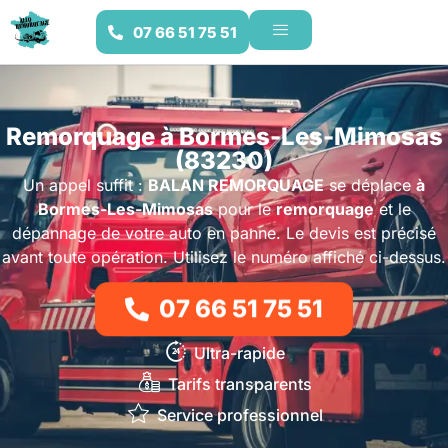
07 66 51 75 51
Remorquage à Bormes-Les-Mimosas
(83230)
Un appel suffit :
BALAN REMORQUAGE
se déplace
à
Bormes-Les-Mimosas
pour le
remorquage
et le
dépannage de votre auto en panne. Le devis est précisé
avant toute opération. Utilisez le numéro affiché ci-dessus.
07 66 51 75 51
Ultra-rapide
Tarifs transparents
Service professionnel