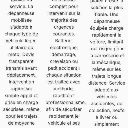
plateau reste la
service. La
complet pour
solution la plus
dépanneuse
intervenir sur la
fiable. Une
mobilisée
majorité des
dépanneuse
s’adapte à
urgences
équipée charge
chaque type de
courantes.
rapidement la
véhicule léger,
Batterie,
voiture, limitant
utilitaire ou
électronique,
tout risque pour
moto. Devis
démarrage,
la carrosserie et
transparent
crevaison ou
la mécanique,
transmis avant
petit accident :
même sur les
déplacement,
chaque situation
trajets longue
intervention
est traitée avec
distance. Service
rapide sur
méthode,
adapté aux
simple appel et
rapidité et
véhicules
prise en charge
professionnalisme,
accidentés, de
sécurisée, même
afin de sécuriser
collection, neufs
pour les trajets
rapidement le
à livrer ou
de moyenne
véhicule et ses
simplement