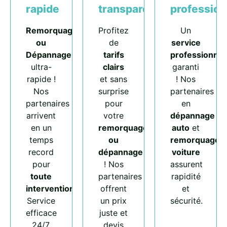
rapide
transparents
profession
Remorquage
Profitez
Un
ou
de
service
Dépannage
tarifs
professionnel
ultra-
clairs
garanti
rapide !
et sans
! Nos
Nos
surprise
partenaires
partenaires
pour
en
arrivent
votre
dépannage
en un
remorquage
auto
et
temps
ou
remorquage
record
dépannage
voiture
pour
! Nos
assurent
toute
partenaires
rapidité
intervention
.
offrent
et
Service
un prix
sécurité.
efficace
juste et
24/7.
devis