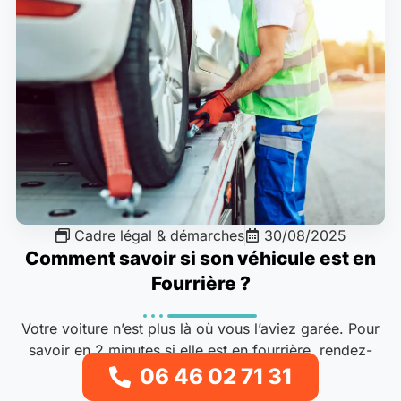
Cadre légal & démarches
30/08/2025
Comment savoir si son véhicule est en
Fourrière ?
Votre voiture n’est plus là où vous l’aviez garée. Pour
savoir en 2 minutes si elle est en fourrière, rendez-
vous..
06 46 02 71 31