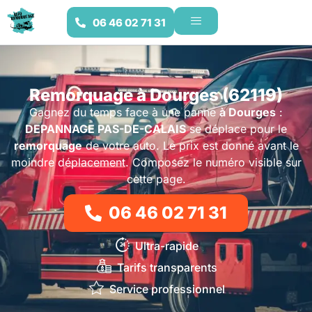
06 46 02 71 31
Remorquage à Dourges (62119)
Gagnez du temps face à une panne
à Dourges
:
DEPANNAGE PAS-DE-CALAIS
se déplace pour le
remorquage
de votre auto. Le prix est donné avant le
moindre déplacement. Composez le numéro visible sur
cette page.
06 46 02 71 31
Ultra-rapide
Tarifs transparents
Service professionnel