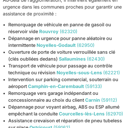
urgence dans les communes proches pour garantir une
assistance de proximité :
Remorquage de véhicule en panne de gasoil ou
réservoir vide
Rouvroy
(62320)
Dépannage en urgence pour panne aléatoire ou
intermittente
Noyelles-Godault
(62950)
Ouverture de porte de voiture verrouillée sans clé
(clés oubliées dedans)
Sallaumines
(62430)
Transport de véhicule pour passage au contrôle
technique ou révision
Noyelles-sous-Lens
(62221)
Intervention sur parking commercial, souterrain ou
aéroport
Camphin-en-Carembault
(59133)
Remorquage vers garage indépendant ou
concessionnaire au choix du client
Carnin
(59112)
Dépannage pour voyant airbag, ABS ou ESP allumé
empêchant la conduite
Courcelles-lès-Lens
(62970)
Assistance crevaison et réparation de pneu tubeless
sur place
Ostricourt
(59162)