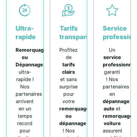
Ultra-
Tarifs
Service
rapide
transparents
profession
Remorquage
Profitez
Un
ou
de
service
Dépannage
tarifs
professionnel
ultra-
clairs
garanti
rapide !
et sans
! Nos
Nos
surprise
partenaires
partenaires
pour
en
arrivent
votre
dépannage
en un
remorquage
auto
et
temps
ou
remorquage
record
dépannage
voiture
pour
! Nos
assurent