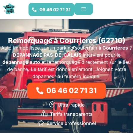
06 46 02 71 31
Remorquage à Courrieres (62710)
Auto immobilisée sur un parking souterrain
à Courrieres
?
DEPANNAGE PAS-DE-CALAIS
intervient pour le
dépannage auto
et le remorquage directement sur le lieu
de panne. Le tarif est donné en amont. Joignez votre
dépanneur au numéro indiqué.
06 46 02 71 31
Ultra-rapide
Tarifs transparents
Service professionnel