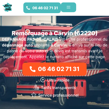
06 46 02 71 31
Remorquage à Carvin (62220)
DEPANNAGE PAS-DE-CALAIS
est votre professionnel du
dépannage auto
implanté
à Carvin
. Il arrive sur le lieu de
panne de votre auto et le devis est transmis avant le
déplacement. Appelez le numéro affiché sur cette page.
06 46 02 71 31
Ultra-rapide
Tarifs transparents
Service professionnel