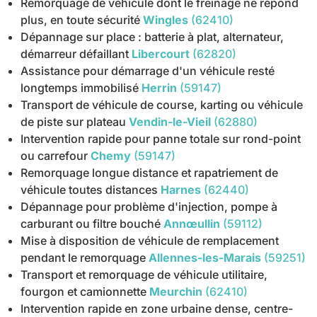
Remorquage de véhicule dont le freinage ne répond
plus, en toute sécurité
Wingles
(62410)
Dépannage sur place : batterie à plat, alternateur,
démarreur défaillant
Libercourt
(62820)
Assistance pour démarrage d'un véhicule resté
longtemps immobilisé
Herrin
(59147)
Transport de véhicule de course, karting ou véhicule
de piste sur plateau
Vendin-le-Vieil
(62880)
Intervention rapide pour panne totale sur rond-point
ou carrefour
Chemy
(59147)
Remorquage longue distance et rapatriement de
véhicule toutes distances
Harnes
(62440)
Dépannage pour problème d'injection, pompe à
carburant ou filtre bouché
Annœullin
(59112)
Mise à disposition de véhicule de remplacement
pendant le remorquage
Allennes-les-Marais
(59251)
Transport et remorquage de véhicule utilitaire,
fourgon et camionnette
Meurchin
(62410)
Intervention rapide en zone urbaine dense, centre-