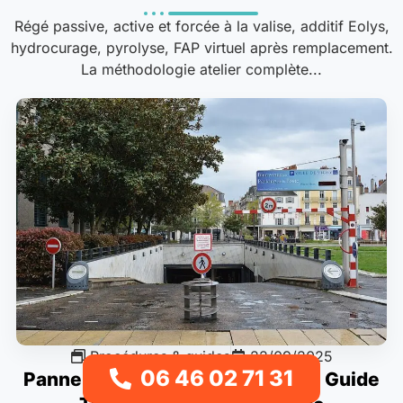
Régé passive, active et forcée à la valise, additif Eolys,
hydrocurage, pyrolyse, FAP virtuel après remplacement.
La méthodologie atelier complète...
Procédures & guides
22/09/2025
06 46 02 71 31
Panne en Parking Souterrain : Le Guide