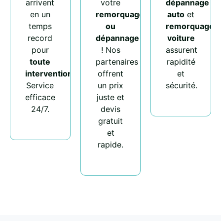
arrivent
votre
dépannage
en un
remorquage
auto
et
temps
ou
remorquage
record
dépannage
voiture
pour
! Nos
assurent
toute
partenaires
rapidité
intervention
.
offrent
et
Service
un prix
sécurité.
efficace
juste et
24/7.
devis
gratuit
et
rapide.