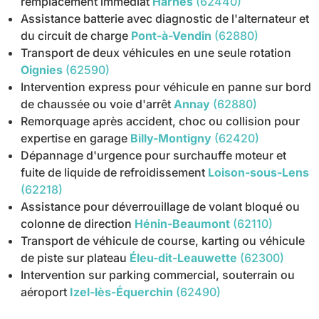
remplacement immédiat
Harnes
(62440)
Assistance batterie avec diagnostic de l'alternateur et
du circuit de charge
Pont-à-Vendin
(62880)
Transport de deux véhicules en une seule rotation
Oignies
(62590)
Intervention express pour véhicule en panne sur bord
de chaussée ou voie d'arrêt
Annay
(62880)
Remorquage après accident, choc ou collision pour
expertise en garage
Billy-Montigny
(62420)
Dépannage d'urgence pour surchauffe moteur et
fuite de liquide de refroidissement
Loison-sous-Lens
(62218)
Assistance pour déverrouillage de volant bloqué ou
colonne de direction
Hénin-Beaumont
(62110)
Transport de véhicule de course, karting ou véhicule
de piste sur plateau
Éleu-dit-Leauwette
(62300)
Intervention sur parking commercial, souterrain ou
aéroport
Izel-lès-Équerchin
(62490)