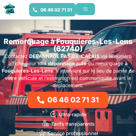
06 46 02 71 31
Remorquage à Fouquieres-Les-Lens
(62740)
Contactez
DEPANNAGE PAS-DE-CALAIS
via le numéro
affiché pour tout
dépannage auto
ou remorquage
à
Fouquieres-Les-Lens
. Il intervient sur le lieu de panne de
votre véhicule et l’estimation est communiquée avant le
déplacement.
06 46 02 71 31
Ultra-rapide
Tarifs transparents
Service professionnel