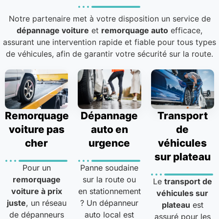
Notre partenaire met à votre disposition un service de
dépannage voiture
et
remorquage auto
efficace,
assurant une intervention rapide et fiable pour tous types
de véhicules, afin de garantir votre sécurité sur la route.
Remorquage
Dépannage
Transport
voiture pas
auto en
de
cher
urgence
véhicules
sur plateau
Pour un
Panne soudaine
remorquage
sur la route ou
Le
transport de
voiture à prix
en stationnement
véhicules sur
juste
, un réseau
? Un dépanneur
plateau
est
de dépanneurs
auto local est
assuré pour les