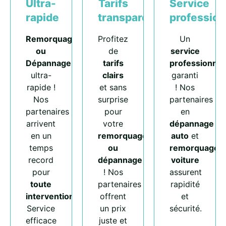
Ultra-
Tarifs
Service
rapide
transparents
profession
Remorquage
Profitez
Un
ou
de
service
Dépannage
tarifs
professionnel
ultra-
clairs
garanti
rapide !
et sans
! Nos
Nos
surprise
partenaires
partenaires
pour
en
arrivent
votre
dépannage
en un
remorquage
auto
et
temps
ou
remorquage
record
dépannage
voiture
pour
! Nos
assurent
toute
partenaires
rapidité
intervention
.
offrent
et
Service
un prix
sécurité.
efficace
juste et