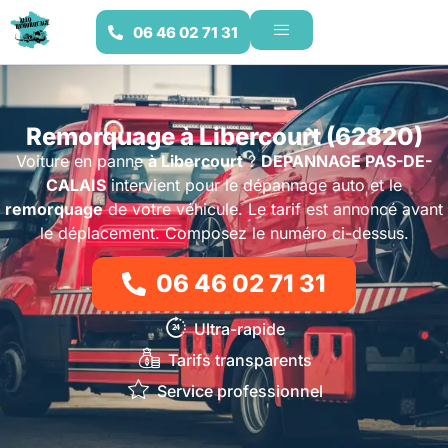
06 46 02 71 31
Remorquage à Libercourt (62820)
Voiture en panne
à Libercourt
?
DEPANNAGE PAS-DE-
CALAIS
intervient pour le dépannage auto et le
remorquage
de votre véhicule. Le tarif est annoncé avant
le déplacement. Composez le numéro ci-dessus.
06 46 02 71 31
Ultra-rapide
Tarifs transparents
Service professionnel