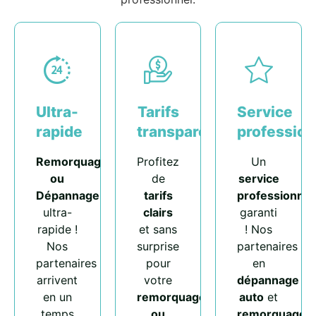
Ultra-
Tarifs
Service
rapide
transparents
profession
Remorquage
Profitez
Un
ou
de
service
Dépannage
tarifs
professionnel
ultra-
clairs
garanti
rapide !
et sans
! Nos
Nos
surprise
partenaires
partenaires
pour
en
arrivent
votre
dépannage
en un
remorquage
auto
et
temps
ou
remorquage