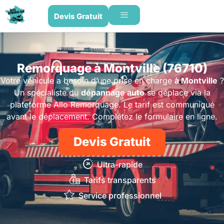
Devis Gratuit
Remorquage à Montville (76710)
Votre véhicule a besoin d’une prise en charge
à Montville
?
Un spécialiste du
dépannage auto
se déplace via la
plateforme Allo Remorquage. Le tarif est communiqué
avant le déplacement. Complétez le formulaire en ligne.
Devis Gratuit
Ultra-rapide
Tarifs transparents
Service professionnel