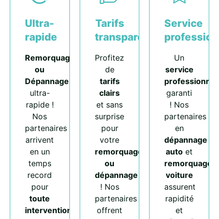
Ultra-
Tarifs
Service
rapide
transparents
profession
Remorquage
Profitez
Un
ou
de
service
Dépannage
tarifs
professionnel
ultra-
clairs
garanti
rapide !
et sans
! Nos
Nos
surprise
partenaires
partenaires
pour
en
arrivent
votre
dépannage
en un
remorquage
auto
et
temps
ou
remorquage
record
dépannage
voiture
pour
! Nos
assurent
toute
partenaires
rapidité
intervention
.
offrent
et