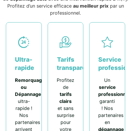
Profitez d’un service efficace
au meilleur prix
par un
professionnel.
Ultra-
Tarifs
Service
rapide
transparents
profession
Remorquage
Profitez
Un
ou
de
service
Dépannage
tarifs
professionnel
ultra-
clairs
garanti
rapide !
et sans
! Nos
Nos
surprise
partenaires
partenaires
pour
en
arrivent
votre
dépannage