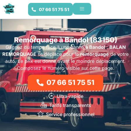
07 66 51 75 51
Remorquage à Bandol (83150)
Gagnez du temps face à une panne
à Bandol
:
BALAN
REMORQUAGE
se déplace pour le
remorquage
de votre
auto. Le prix est donné avant le moindre déplacement.
Composez le numéro visible sur cette page.
07 66 51 75 51
Ultra-rapide
Tarifs transparents
Service professionnel