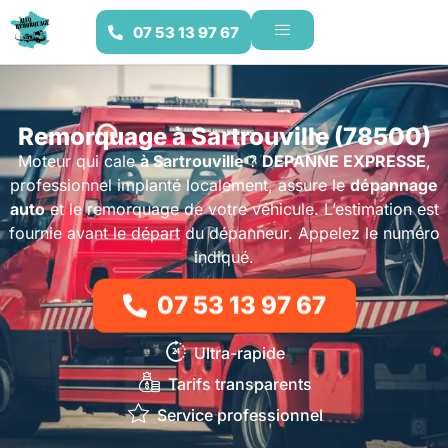
07 53 13 97 67
Remorquage à Sartrouville (78500)
Moteur qui cale
à Sartrouville
?
DEPANNE EXPRESSE
,
professionnel implanté localement, assure le
dépannage
auto
et le remorquage de votre véhicule. L’estimation est
fournie avant le départ du dépanneur. Appelez le numéro
indiqué.
07 53 13 97 67
Ultra-rapide
Tarifs transparents
Service professionnel