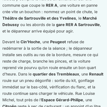
commune que coupe le
RER A
, une voiture en panne
crée vite un bouchon : nommez un point de chute, le
Théâtre de Sartrouville et des Yvelines
, le
Marché
Debussy
ou les abords de la
gare RER A Sartrouville
,
et le dépanneur arrive équipé pour agir.
Devant le
Cin’Hoche
, une
Peugeot
refuse de
redémarrer à la sortie de la séance ; le dépanneur
installe ses outils au ras de la bordure, mesure ce qui
reste de charge, branche les pinces, et la voiture
reprend vie pourvu qu’on roule ensuite un bon quart
d’heure. Dans le
quartier des Trembleaux
, une
Renault
roule sur un pneu dégonflé : sortie du kit, gonflage
immédiat sur le bas-côté, vérification du flanc, et la
route continue sans charger le véhicule. Rue Louise
Michel, tout près de l’
Espace Gérard-Philipe
, une
Citroën
reste à sec de carburant ; un appoint d’un litre