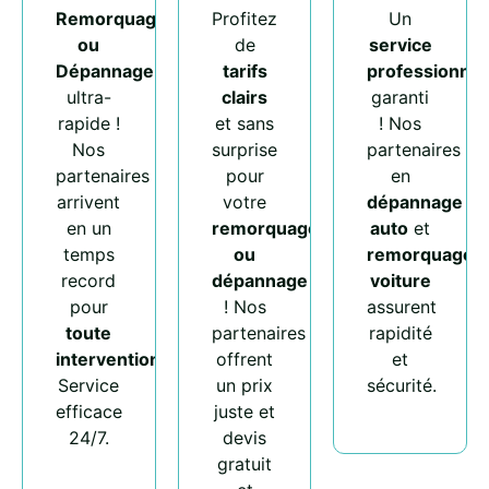
Remorquage
Profitez
Un
ou
de
service
Dépannage
tarifs
professionnel
ultra-
clairs
garanti
rapide !
et sans
! Nos
Nos
surprise
partenaires
partenaires
pour
en
arrivent
votre
dépannage
en un
remorquage
auto
et
temps
ou
remorquage
record
dépannage
voiture
pour
! Nos
assurent
toute
partenaires
rapidité
intervention
.
offrent
et
Service
un prix
sécurité.
efficace
juste et
24/7.
devis
gratuit