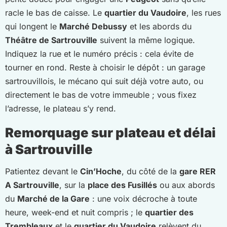
racle le bas de caisse. Le
quartier du Vaudoire
, les rues
qui longent le
Marché Debussy
et les abords du
Théâtre de Sartrouville
suivent la même logique.
Indiquez la rue et le numéro précis : cela évite de
tourner en rond. Reste à choisir le dépôt : un garage
sartrouvillois, le mécano qui suit déjà votre auto, ou
directement le bas de votre immeuble ; vous fixez
l’adresse, le plateau s’y rend.
Remorquage sur plateau et délai
à Sartrouville
Patientez devant le
Cin’Hoche
, du côté de la
gare RER
A Sartrouville
, sur la
place des Fusillés
ou aux abords
du
Marché de la Gare
: une voix décroche à toute
heure, week-end et nuit compris ; le
quartier des
Trembleaux
et le
quartier du Vaudoire
relèvent du