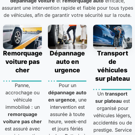
dépannage voiture
et
remorquage auto
efficace,
assurant une intervention rapide et fiable pour tous types
de véhicules, afin de garantir votre sécurité sur la route.
Remorquage
Dépannage
Transport
voiture pas
auto en
de
cher
urgence
véhicules
sur plateau
Panne,
Pour un
accrochage ou
dépannage auto
Un
transport
véhicule
en urgence
, une
sur plateau
est
immobilisé : un
intervention est
organisé pour
remorquage
assurée à toute
véhicules légers,
voiture pas cher
heure, week-end
accidentés ou de
est assuré avec
et jours fériés
prestige. Service