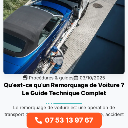
Procédures & guides
03/10/2025
Qu’est-ce qu’un Remorquage de Voiture ?
Le Guide Technique Complet
Le remorquage de voiture est une opération de
transport d’un véhicule immobilisé, par panne, accident
07 53 13 97 67
ou mise en fourrière, vers..