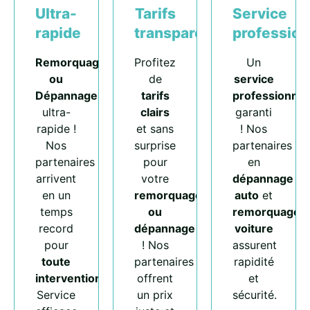
Ultra-
Tarifs
Service
rapide
transparents
profession
Remorquage
Profitez
Un
ou
de
service
Dépannage
tarifs
professionnel
ultra-
clairs
garanti
rapide !
et sans
! Nos
Nos
surprise
partenaires
partenaires
pour
en
arrivent
votre
dépannage
en un
remorquage
auto
et
temps
ou
remorquage
record
dépannage
voiture
pour
! Nos
assurent
toute
partenaires
rapidité
intervention
.
offrent
et
Service
un prix
sécurité.