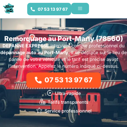
07 53 13 97 67
Remorquage au Port-Marly (78560)
DEPANNE EXPRESSE
intervient comme professionnel du
dépannage auto
au Port-Marly
. Il se déplace sur le lieu de
panne de votre véhicule et le tarif est précisé avant
l’intervention. Appelez le numéro indiqué ci-dessus.
07 53 13 97 67
Ultra-rapide
Tarifs transparents
Service professionnel