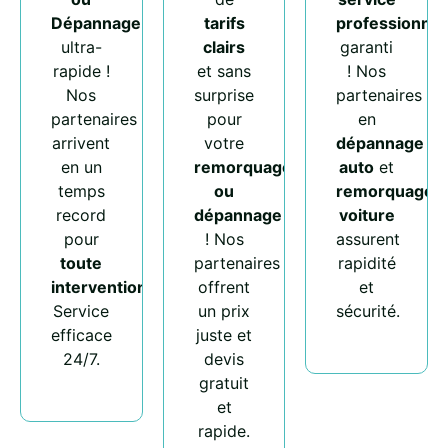
Dépannage
tarifs
professionnel
ultra-
clairs
garanti
rapide !
et sans
! Nos
Nos
surprise
partenaires
partenaires
pour
en
arrivent
votre
dépannage
en un
remorquage
auto
et
temps
ou
remorquage
record
dépannage
voiture
pour
! Nos
assurent
toute
partenaires
rapidité
intervention
.
offrent
et
Service
un prix
sécurité.
efficace
juste et
24/7.
devis
gratuit
et
rapide.