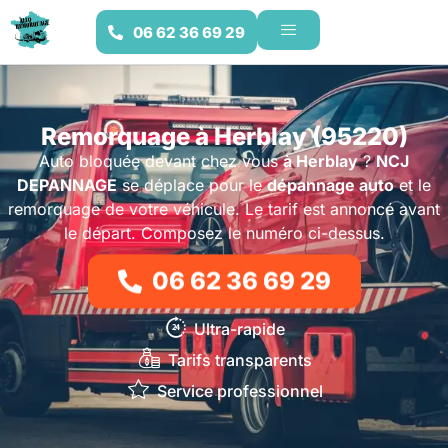
06 62 36 69 29
Remorquage à Herblay (95220)
Auto bloquée devant chez vous
à Herblay
?
NCJ
DEPANNAGE
se déplace pour le
dépannage auto
et le
remorquage de votre véhicule. Le tarif est annoncé avant
le départ. Composez le numéro ci-dessus.
06 62 36 69 29
Ultra-rapide
Tarifs transparents
Service professionnel