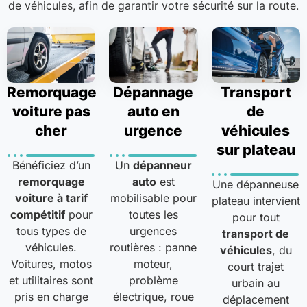
de véhicules, afin de garantir votre sécurité sur la route.
Remorquage
Dépannage
Transport
voiture pas
auto en
de
cher
urgence
véhicules
sur plateau
Bénéficiez d’un
Un
dépanneur
remorquage
auto
est
Une dépanneuse
voiture à tarif
mobilisable pour
plateau intervient
compétitif
pour
toutes les
pour tout
tous types de
urgences
transport de
véhicules.
routières : panne
véhicules
, du
Voitures, motos
moteur,
court trajet
et utilitaires sont
problème
urbain au
pris en charge
électrique, roue
déplacement