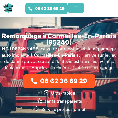
06 62 36 69 29
Remorquage à Cormeilles-En-Parisis
(95240)
NCJ DEPANNAGE
est votre professionnel du
dépannage
auto
implanté
à Cormeilles-En-Parisis
. Il arrive sur le lieu
de panne de votre auto et le devis est transmis avant le
déplacement. Appelez le numéro affiché sur cette page.
06 62 36 69 29
Ultra-rapide
Tarifs transparents
Service professionnel