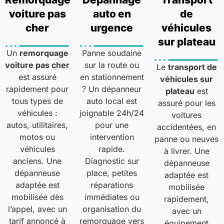
voiture pas
auto en
de
cher
urgence
véhicules
sur plateau
Un
remorquage
Panne soudaine
voiture pas cher
sur la route ou
Le
transport de
est assuré
en stationnement
véhicules sur
rapidement pour
? Un dépanneur
plateau
est
tous types de
auto local est
assuré pour les
véhicules :
joignable 24h/24
voitures
autos, utilitaires,
pour une
accidentées, en
motos ou
intervention
panne ou neuves
véhicules
rapide.
à livrer. Une
anciens. Une
Diagnostic sur
dépanneuse
dépanneuse
place, petites
adaptée est
adaptée est
réparations
mobilisée
mobilisée dès
immédiates ou
rapidement,
l’appel, avec un
organisation du
avec un
tarif annoncé à
remorquage vers
équipement