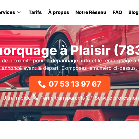
ervices
Tarifs
À propos
Notre Réseau
FAQ
Blog
orquage à Plaisir (78
 de proximité pour le
dépannage auto
et le remorquage
à 
annoncé avant le départ. Composez le numéro ci-dessus.
07 53 13 97 67
Ultra-rapide
Tarifs transparents
Service profession