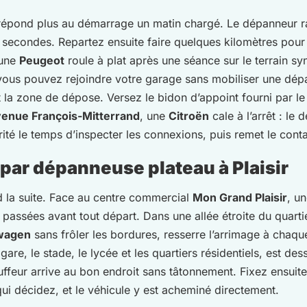
épond plus au démarrage un matin chargé. Le dépanneur ra
 secondes. Repartez ensuite faire quelques kilomètres pour 
 une
Peugeot
roule à plat après une séance sur le terrain s
 et vous pouvez rejoindre votre garage sans mobiliser une dé
la zone de dépose. Versez le bidon d’appoint fourni par le
enue François-Mitterrand
, une
Citroën
cale à l’arrêt : le
ité le temps d’inspecter les connexions, puis remet le contact
par dépanneuse plateau à Plaisir
d la suite. Face au centre commercial
Mon Grand Plaisir
, u
s passées avant tout départ. Dans une allée étroite du quart
wagen
sans frôler les bordures, resserre l’arrimage à chaq
gare, le stade, le lycée et les quartiers résidentiels, est d
ffeur arrive au bon endroit sans tâtonnement. Fixez ensuite 
ui décidez, et le véhicule y est acheminé directement.