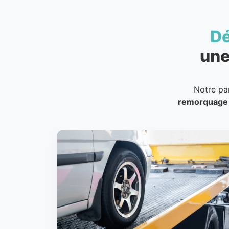
D
une
Notre pa
remorquage