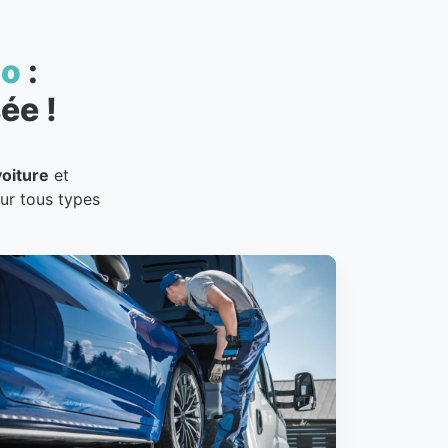
to
:
ée !
oiture
et
our tous types