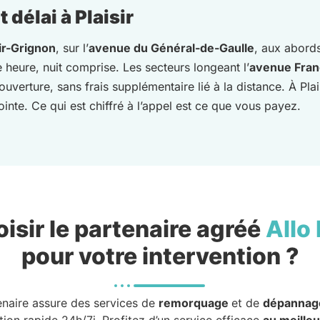
délai à Plaisir
ir-Grignon
, sur l’
avenue du Général-de-Gaulle
, aux abord
e heure, nuit comprise. Les secteurs longeant l’
avenue Fran
verture, sans frais supplémentaire lié à la distance. À Pla
inte. Ce qui est chiffré à l’appel est ce que vous payez.
isir le partenaire agréé
Allo
pour votre intervention ?
enaire assure des services de
remorquage
et de
dépannag
tion rapide 24h/7j. Profitez d’un service efficace
au meilleu