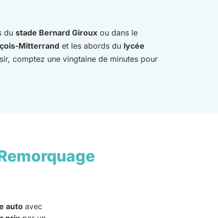
s du
stade Bernard Giroux
ou dans le
çois-Mitterrand
et les abords du
lycée
isir, comptez une vingtaine de minutes pour
 Remorquage
e auto
avec
r prix
par un