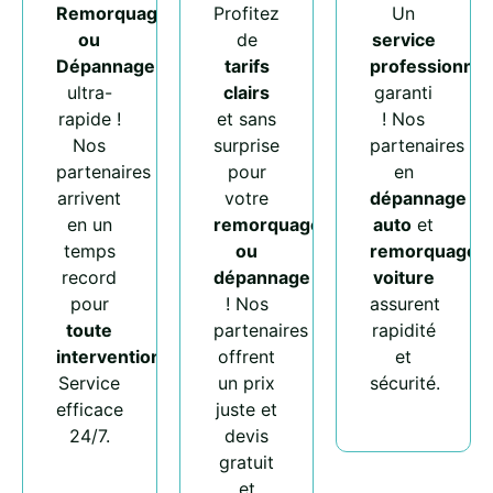
Remorquage
Profitez
Un
ou
de
service
Dépannage
tarifs
professionnel
ultra-
clairs
garanti
rapide !
et sans
! Nos
Nos
surprise
partenaires
partenaires
pour
en
arrivent
votre
dépannage
en un
remorquage
auto
et
temps
ou
remorquage
record
dépannage
voiture
pour
! Nos
assurent
toute
partenaires
rapidité
intervention
.
offrent
et
Service
un prix
sécurité.
efficace
juste et
24/7.
devis
gratuit
et