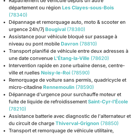
Rapatriement de véhicule depuis un autre
département ou région
Les Clayes-sous-Bois
(78340)
Dépannage et remorquage auto, moto & scooter en
urgence 24h/7j
Bougival
(78380)
Assistance pour véhicule bloqué sur passage à
niveau ou pont mobile
Davron
(78810)
Transport planifié de véhicule entre deux adresses à
une date convenue
L'Étang-la-Ville
(78620)
Intervention rapide en zone urbaine dense, centre-
ville et ruelles
Noisy-le-Roi
(78590)
Remorquage de voiture sans permis, quadricycle et
micro-citadine
Rennemoulin
(78590)
Dépannage d'urgence pour surchauffe moteur et
fuite de liquide de refroidissement
Saint-Cyr-l'École
(78210)
Assistance batterie avec diagnostic de l'alternateur et
du circuit de charge
Thiverval-Grignon
(78850)
Transport et remorquage de véhicule utilitaire,