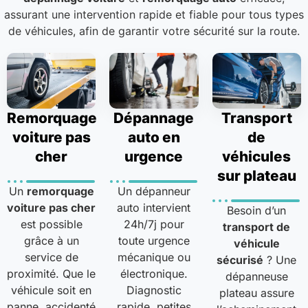
assurant une intervention rapide et fiable pour tous types
de véhicules, afin de garantir votre sécurité sur la route.
Remorquage
Dépannage
Transport
voiture pas
auto en
de
cher
urgence
véhicules
sur plateau
Un
remorquage
Un dépanneur
voiture pas cher
auto intervient
Besoin d’un
est possible
24h/7j pour
transport de
grâce à un
toute urgence
véhicule
service de
mécanique ou
sécurisé
? Une
proximité. Que le
électronique.
dépanneuse
véhicule soit en
Diagnostic
plateau assure
panne, accidenté
rapide, petites