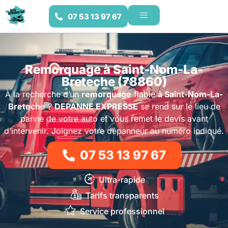
07 53 13 97 67
Remorquage à Saint-Nom-La-
Breteche (78860)
À la recherche d’un
remorquage
fiable
à Saint-Nom-La-
Breteche
?
DEPANNE EXPRESSE
se rend sur le lieu de
panne de votre auto et vous remet le devis avant
d’intervenir. Joignez votre dépanneur au numéro indiqué.
07 53 13 97 67
Ultra-rapide
Tarifs transparents
Service professionnel