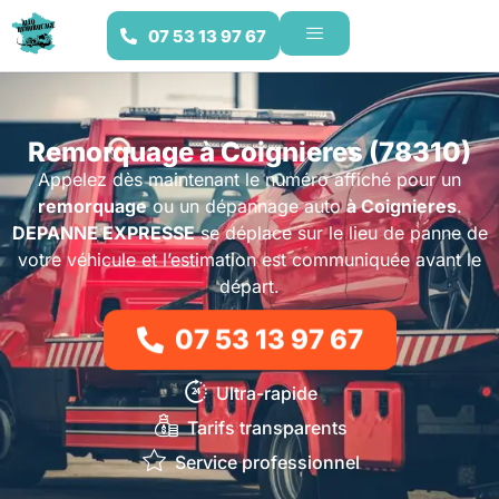
07 53 13 97 67
Remorquage à Coignieres (78310)
Appelez dès maintenant le numéro affiché pour un
remorquage
ou un dépannage auto
à Coignieres
.
DEPANNE EXPRESSE
se déplace sur le lieu de panne de
votre véhicule et l’estimation est communiquée avant le
départ.
07 53 13 97 67
Ultra-rapide
Tarifs transparents
Service professionnel