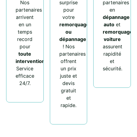
Nos
surprise
partenaires
partenaires
pour
en
arrivent
votre
dépannage
en un
remorquage
auto
et
temps
ou
remorquage
record
dépannage
voiture
pour
! Nos
assurent
toute
partenaires
rapidité
intervention
.
offrent
et
Service
un prix
sécurité.
efficace
juste et
24/7.
devis
gratuit
et
rapide.