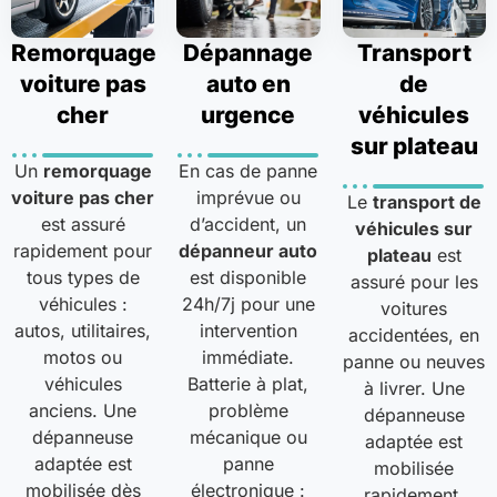
Remorquage
Dépannage
Transport
voiture pas
auto en
de
cher
urgence
véhicules
sur plateau
Un
remorquage
En cas de panne
voiture pas cher
imprévue ou
Le
transport de
est assuré
d’accident, un
véhicules sur
rapidement pour
dépanneur auto
plateau
est
tous types de
est disponible
assuré pour les
véhicules :
24h/7j pour une
voitures
autos, utilitaires,
intervention
accidentées, en
motos ou
immédiate.
panne ou neuves
véhicules
Batterie à plat,
à livrer. Une
anciens. Une
problème
dépanneuse
dépanneuse
mécanique ou
adaptée est
adaptée est
panne
mobilisée
mobilisée dès
électronique :
rapidement,