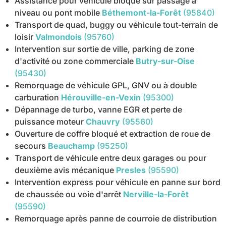
Assistance pour véhicule bloqué sur passage à
niveau ou pont mobile
Béthemont-la-Forêt
(95840)
Transport de quad, buggy ou véhicule tout-terrain de
loisir
Valmondois
(95760)
Intervention sur sortie de ville, parking de zone
d'activité ou zone commerciale
Butry-sur-Oise
(95430)
Remorquage de véhicule GPL, GNV ou à double
carburation
Hérouville-en-Vexin
(95300)
Dépannage de turbo, vanne EGR et perte de
puissance moteur
Chauvry
(95560)
Ouverture de coffre bloqué et extraction de roue de
secours
Beauchamp
(95250)
Transport de véhicule entre deux garages ou pour
deuxième avis mécanique
Presles
(95590)
Intervention express pour véhicule en panne sur bord
de chaussée ou voie d'arrêt
Nerville-la-Forêt
(95590)
Remorquage après panne de courroie de distribution