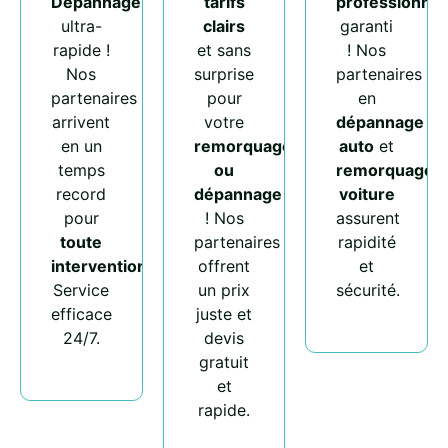
Dépannage
tarifs
professionnel
ultra-
clairs
garanti
rapide !
et sans
! Nos
Nos
surprise
partenaires
partenaires
pour
en
arrivent
votre
dépannage
en un
remorquage
auto
et
temps
ou
remorquage
record
dépannage
voiture
pour
! Nos
assurent
toute
partenaires
rapidité
intervention
.
offrent
et
Service
un prix
sécurité.
efficace
juste et
24/7.
devis
gratuit
et
rapide.