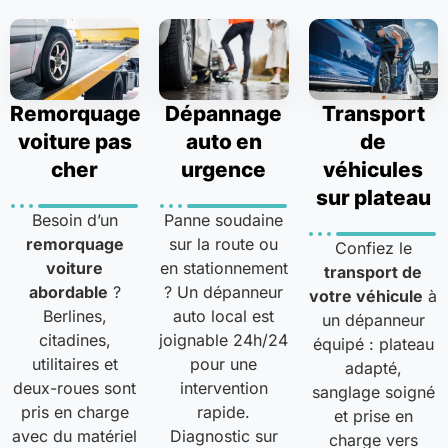
Remorquage
Dépannage
Transport
voiture pas
auto en
de
cher
urgence
véhicules
sur plateau
Besoin d’un
Panne soudaine
remorquage
sur la route ou
Confiez le
voiture
en stationnement
transport de
abordable
?
? Un dépanneur
votre véhicule
à
Berlines,
auto local est
un dépanneur
citadines,
joignable 24h/24
équipé : plateau
utilitaires et
pour une
adapté,
deux-roues sont
intervention
sanglage soigné
pris en charge
rapide.
et prise en
avec du matériel
Diagnostic sur
charge vers