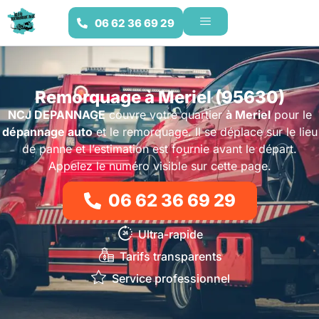
06 62 36 69 29
Remorquage à Meriel (95630)
NCJ DEPANNAGE
couvre votre quartier
à Meriel
pour le
dépannage auto
et le remorquage. Il se déplace sur le lieu
de panne et l’estimation est fournie avant le départ.
Appelez le numéro visible sur cette page.
06 62 36 69 29
Ultra-rapide
Tarifs transparents
Service professionnel