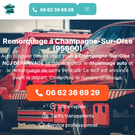
06 62 36 69 29
Remorquage à Champagne-Sur-Oise
(95660)
Auto bloquée devant chez vous
à Champagne-Sur-Oise
?
NCJ DEPANNAGE
se déplace pour le
dépannage auto
et
le remorquage de votre véhicule. Le tarif est annoncé
avant le départ. Composez le numéro ci-dessus.
06 62 36 69 29
Ultra-rapide
Tarifs transparents
Service professionnel