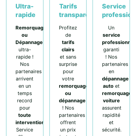
Ultra-
Tarifs
Service
rapide
transparents
profession
Remorquage
Profitez
Un
ou
de
service
Dépannage
tarifs
professionnel
ultra-
clairs
garanti
rapide !
et sans
! Nos
Nos
surprise
partenaires
partenaires
pour
en
arrivent
votre
dépannage
en un
remorquage
auto
et
temps
ou
remorquage
record
dépannage
voiture
pour
! Nos
assurent
toute
partenaires
rapidité
intervention
.
offrent
et
Service
un prix
sécurité.