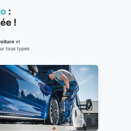
to
:
ée !
oiture
et
our tous types