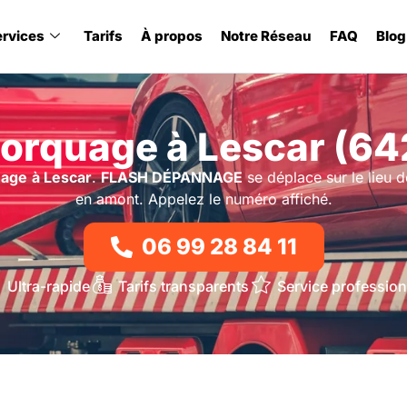
ervices
Tarifs
À propos
Notre Réseau
FAQ
Blog
orquage à Lescar (64
uage
à Lescar
.
FLASH DÉPANNAGE
se déplace sur le lieu d
en amont. Appelez le numéro affiché.
06 99 28 84 11
Ultra-rapide
Tarifs transparents
Service profession