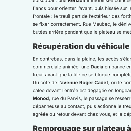
épiscopal : une
Renault
immobilisée coincée 
flancs pour orienter l’avant, puis hissée sur 
frontale : le treuil part de l’extérieur des fort
se fixer correctement. Rue Maubec, le déniv
butées arrière pendant que le plateau se met
Récupération du véhicule
En contrebas, dans la plaine, les accès s’élar
commerciale animée, une
Dacia
en panne en 
treuil avant que la file ne se bloque complèt
Du côté de l’
avenue Roger Cadet
, où le co
calée devant l’entrée est dégagée en longeant
Monod
, rue du Parvis, le passage se resserr
dépanneuse au contact, puis actionne le treui
agréée ou retour devant chez vous, et la dé
Remorquage sur plateau à L