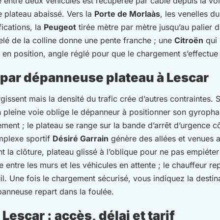
entre deux véhicules est récupérée par câble depuis la voie
le plateau abaissé. Vers la
Porte de Morlaàs
, les venelles d
ifications, la
Peugeot
tirée mètre par mètre jusqu’au palier 
elé de la colline donne une pente franche ; une
Citroën
qui 
 en position, angle réglé pour que le chargement s’effectue 
 par dépanneuse plateau à Lescar
gissent mais la densité du trafic crée d’autres contraintes. S
pleine voie oblige le dépanneur à positionner son gyropha
ement ; le plateau se range sur la bande d’arrêt d’urgence cô
mplexe sportif
Désiré Garrain
génère des allées et venues 
 la clôture, plateau glissé à l’oblique pour ne pas empiéter 
e entre les murs et les véhicules en attente ; le chauffeur re
l. Une fois le chargement sécurisé, vous indiquez la destina
panneuse repart dans la foulée.
escar : accès, délai et tarif