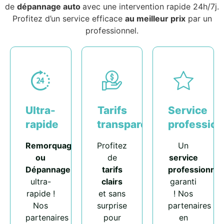
de
dépannage auto
avec une intervention rapide 24h/7j.
Profitez d’un service efficace
au meilleur prix
par un
professionnel.
Ultra-
Tarifs
Service
rapide
transparents
profession
Remorquage
Profitez
Un
ou
de
service
Dépannage
tarifs
professionnel
ultra-
clairs
garanti
rapide !
et sans
! Nos
Nos
surprise
partenaires
partenaires
pour
en