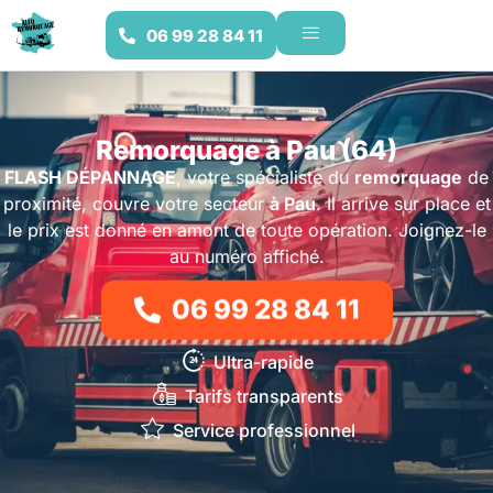
06 99 28 84 11
Remorquage à Pau (64)
FLASH DÉPANNAGE
, votre spécialiste du
remorquage
de
proximité, couvre votre secteur
à Pau
. Il arrive sur place et
le prix est donné en amont de toute opération. Joignez-le
au numéro affiché.
06 99 28 84 11
Ultra-rapide
Tarifs transparents
Service professionnel