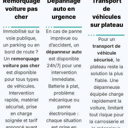
Remorquage
Dépannage
Transport
voiture pas
auto en
de
cher
urgence
véhicules
sur plateau
Immobilisé sur la
En cas de panne
voie publique,
imprévue ou
Pour un
un parking ou en
d’accident, un
transport de
bord de route ?
dépanneur auto
véhicule
Un
remorquage
est disponible
sécurisé
, le
voiture pas cher
24h/7j pour une
plateau reste la
est disponible
intervention
solution la plus
pour tous types
immédiate.
fiable. Une
de véhicules.
Batterie à plat,
dépanneuse
Intervention
problème
équipée charge
rapide, matériel
mécanique ou
rapidement la
sécurisé, prise
panne
voiture, limitant
en charge
électronique :
tout risque pour
soignée et tarif
chaque situation
la carrosserie et
annoncé avant
est prise en