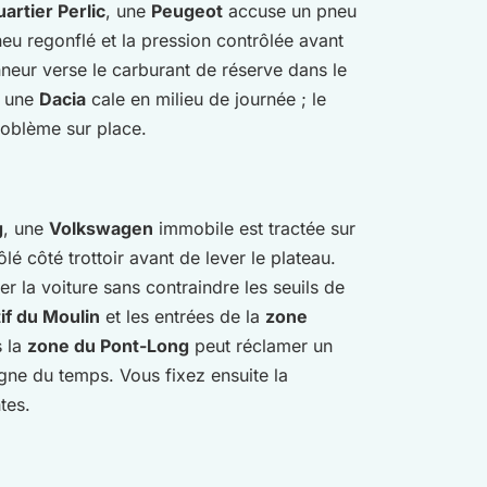
uartier Perlic
, une
Peugeot
accuse un pneu
pneu regonflé et la pression contrôlée avant
neur verse le carburant de réserve dans le
, une
Dacia
cale en milieu de journée ; le
problème sur place.
g
, une
Volkswagen
immobile est tractée sur
lé côté trottoir avant de lever le plateau.
r la voiture sans contraindre les seuils de
f du Moulin
et les entrées de la
zone
s la
zone du Pont-Long
peut réclamer un
gne du temps. Vous fixez ensuite la
tes.