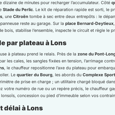
une dizaine de minutes pour recharger l’accumulateur. Côté
q
le
Stade du Perlic
. Le kit de réparation rapide est sorti, le 
ns
, une
Citroën
tombe à sec entre deux entrepôts : le dépan
dépanneuse reste au garage. Sur la
place Bernard-Deytieux
 bois, stabilise l’ensemble, inspecte le circuit et règle le 
le par plateau à Lons
use à plateau prend le relais. Près de la
zone du Pont-Lon
r les cales, les sangles fixées en tension, l’arrimage contrô
ns
, le chauffeur repositionne l’axe du plateau pour embarque
oller. Le
quartier du Bourg
, les abords du
Complexe Sporti
imètre de prise en charge ; un utilitaire chargé bloqué dan
ez votre numéro de rue ou un repère précis, le chauffeur ga
r lonsoïs, concession ou pied d’immeuble selon vos contrain
 délai à Lons