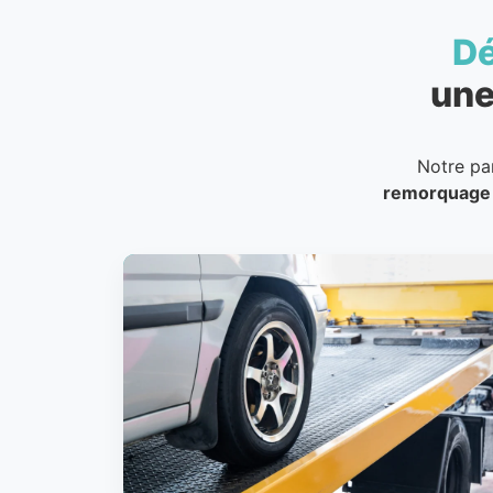
D
une
Notre pa
remorquage