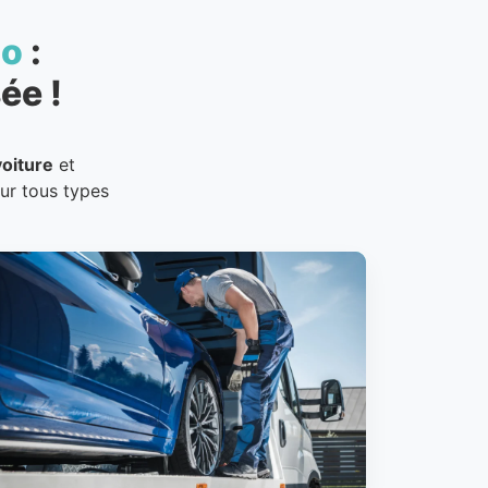
to
:
ée !
oiture
et
our tous types