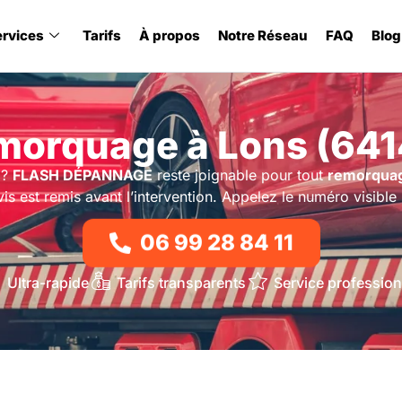
ervices
Tarifs
À propos
Notre Réseau
FAQ
Blog
morquage à Lons (641
?
FLASH DÉPANNAGE
reste joignable pour tout
remorqua
is est remis avant l’intervention. Appelez le numéro visible
06 99 28 84 11
Ultra-rapide
Tarifs transparents
Service profession