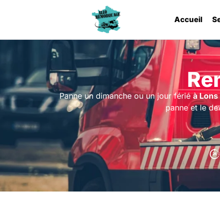
Accueil
S
Re
Panne un dimanche ou un jour férié
à Lons
panne et le dev