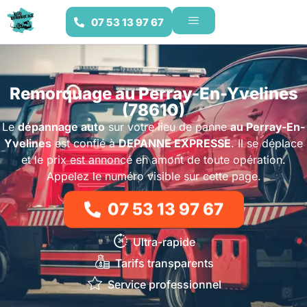
07 53 13 97 67
Remorquage au Perray-En-Yvelines
(78610)
Le
dépannage auto
sur votre lieu de panne
au Perray-En-
Yvelines
est confié à
DEPANNE EXPRESSE
. Il se déplace
et le prix est annoncé en amont de toute opération.
Appelez le numéro visible sur cette page.
07 53 13 97 67
Ultra-rapide
Tarifs transparents
Service professionnel