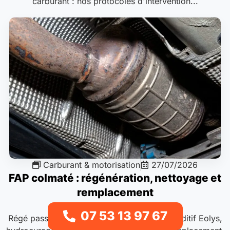
carburant : nos protocoles d'intervention...
Carburant & motorisation
27/07/2026
FAP colmaté : régénération, nettoyage et
remplacement
07 53 13 97 67
Régé passive, active et forcée à la valise, additif Eolys,