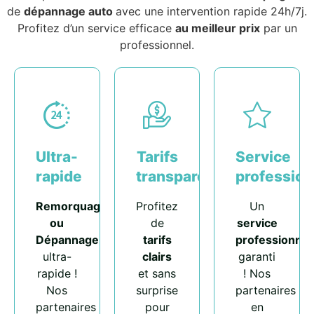
de
dépannage auto
avec une intervention rapide 24h/7j.
Profitez d’un service efficace
au meilleur prix
par un
professionnel.
Ultra-
Tarifs
Service
rapide
transparents
profession
Remorquage
Profitez
Un
ou
de
service
Dépannage
tarifs
professionnel
ultra-
clairs
garanti
rapide !
et sans
! Nos
Nos
surprise
partenaires
partenaires
pour
en