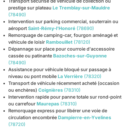
Transport sécurisé de véhicule de collection ou
prestige sur plateau
Le Tremblay-sur-Mauldre
(78490)
Intervention sur parking commercial, souterrain ou
aéroport
Saint-Rémy-l'Honoré
(78690)
Remorquage de camping-car, fourgon aménagé et
véhicule de loisir
Rambouillet
(78120)
Dépannage sur place pour courroie d'accessoire
cassée ou patinante
Bazoches-sur-Guyonne
(78490)
Assistance pour véhicule bloqué sur passage à
niveau ou pont mobile
La Verrière
(78320)
Transport de véhicule récemment acheté (occasion
ou enchères)
Coignières
(78310)
Intervention rapide pour panne totale sur rond-point
ou carrefour
Maurepas
(78310)
Remorquage express pour libérer une voie de
circulation encombrée
Dampierre-en-Yvelines
(78720)