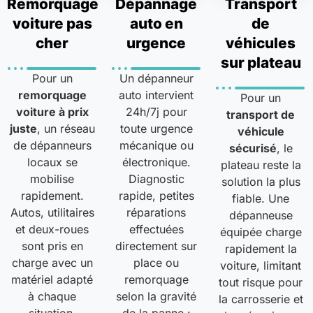
Remorquage
Dépannage
Transport
voiture pas
auto en
de
cher
urgence
véhicules
sur plateau
Pour un
Un dépanneur
remorquage
auto intervient
Pour un
voiture à prix
24h/7j pour
transport de
juste
, un réseau
toute urgence
véhicule
de dépanneurs
mécanique ou
sécurisé
, le
locaux se
électronique.
plateau reste la
mobilise
Diagnostic
solution la plus
rapidement.
rapide, petites
fiable. Une
Autos, utilitaires
réparations
dépanneuse
et deux-roues
effectuées
équipée charge
sont pris en
directement sur
rapidement la
charge avec un
place ou
voiture, limitant
matériel adapté
remorquage
tout risque pour
à chaque
selon la gravité
la carrosserie et