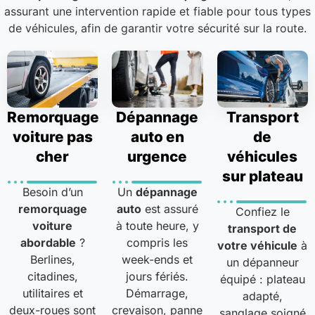
assurant une intervention rapide et fiable pour tous types
de véhicules, afin de garantir votre sécurité sur la route.
Remorquage
Dépannage
Transport
voiture pas
auto en
de
cher
urgence
véhicules
sur plateau
Besoin d’un
Un
dépannage
remorquage
auto
est assuré
Confiez le
voiture
à toute heure, y
transport de
abordable
?
compris les
votre véhicule
à
Berlines,
week-ends et
un dépanneur
citadines,
jours fériés.
équipé : plateau
utilitaires et
Démarrage,
adapté,
deux-roues sont
crevaison, panne
sanglage soigné