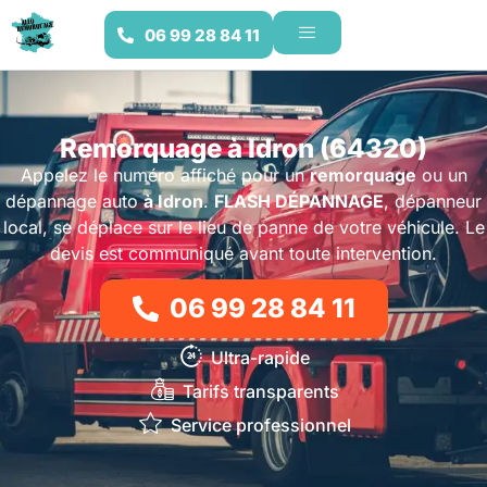
06 99 28 84 11
Remorquage à Idron (64320)
Appelez le numéro affiché pour un
remorquage
ou un
dépannage auto
à Idron
.
FLASH DÉPANNAGE
, dépanneur
local, se déplace sur le lieu de panne de votre véhicule. Le
devis est communiqué avant toute intervention.
06 99 28 84 11
Ultra-rapide
Tarifs transparents
Service professionnel