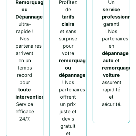
Remorquage
Profitez
Un
ou
de
service
Dépannage
tarifs
professionnel
ultra-
clairs
garanti
rapide !
et sans
! Nos
Nos
surprise
partenaires
partenaires
pour
en
arrivent
votre
dépannage
en un
remorquage
auto
et
temps
ou
remorquage
record
dépannage
voiture
pour
! Nos
assurent
toute
partenaires
rapidité
intervention
.
offrent
et
Service
un prix
sécurité.
efficace
juste et
24/7.
devis
gratuit
et