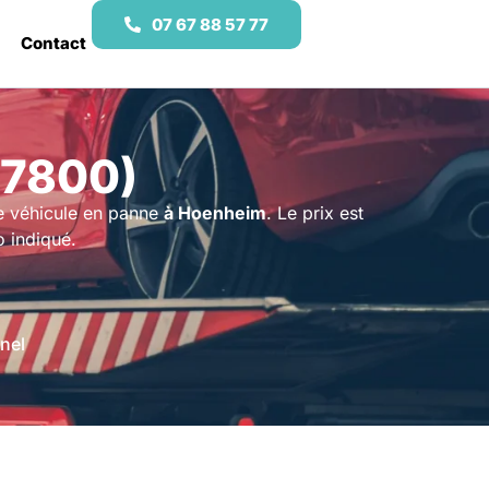
07 67 88 57 77
Contact
67800)
e véhicule en panne
à Hoenheim
. Le prix est
o indiqué.
nel