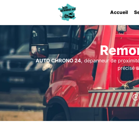
Accueil
S
Remor
AUTO CHRONO 24
, dépanneur de proximit
précisé a