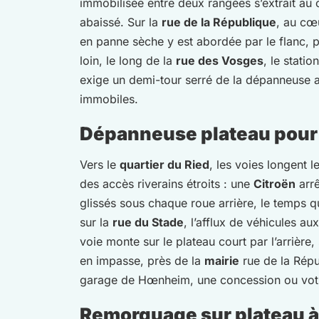
immobilisée entre deux rangées s’extrait au 
abaissé. Sur la
rue de la République
, au cœ
en panne sèche y est abordée par le flanc, p
loin, le long de la
rue des Vosges
, le stati
exige un demi-tour serré de la dépanneuse av
immobiles.
Dépanneuse plateau pour
Vers le
quartier du Ried
, les voies longent l
des accès riverains étroits : une
Citroën
arrê
glissés sous chaque roue arrière, le temps qu
sur la
rue du Stade
, l’afflux de véhicules a
voie monte sur le plateau court par l’arrière
en impasse, près de la
mairie
rue de la Répu
garage de Hœnheim, une concession ou vot
Remorquage sur plateau à 