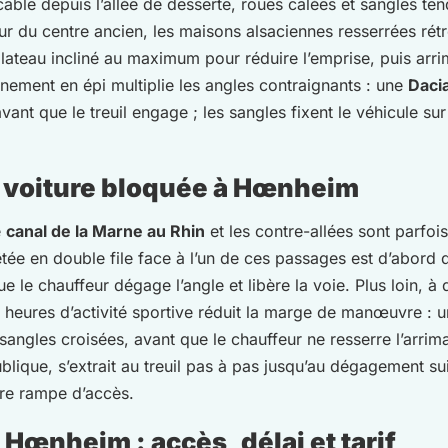
câble depuis l’allée de desserte, roues calées et sangles te
ur du centre ancien, les maisons alsaciennes resserrées rét
lateau incliné au maximum pour réduire l’emprise, puis arri
onnement en épi multiplie les angles contraignants : une
Daci
ant que le treuil engage ; les sangles fixent le véhicule su
 voiture bloquée à Hœnheim
e
canal de la Marne au Rhin
et les contre-allées sont parfoi
tée en double file face à l’un de ces passages est d’abord
e le chauffeur dégage l’angle et libère la voie. Plus loin, 
ux heures d’activité sportive réduit la marge de manœuvre : 
, sangles croisées, avant que le chauffeur ne resserre l’arr
blique, s’extrait au treuil pas à pas jusqu’au dégagement su
re rampe d’accès.
Hœnheim : accès, délai et tarif