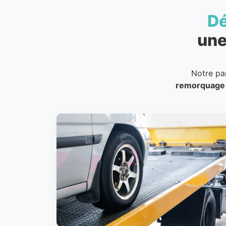
D
une
Notre pa
remorquage