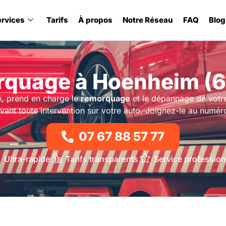
ervices
Tarifs
À propos
Notre Réseau
FAQ
Blog
quage à Hoenheim (
é, prend en charge le
remorquage
et le dépannage de votr
vant toute intervention sur votre auto. Joignez-le au numér
07 67 88 57 77
Ultra-rapide
Tarifs transparents
Service profession