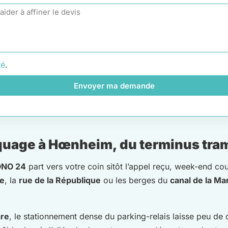
té
.
Envoyer ma demande
uage à Hœnheim, du terminus tram 
NO 24
part vers votre coin sitôt l’appel reçu, week-end co
e
, la
rue de la République
ou les berges du
canal de la Ma
re
, le stationnement dense du parking-relais laisse peu 