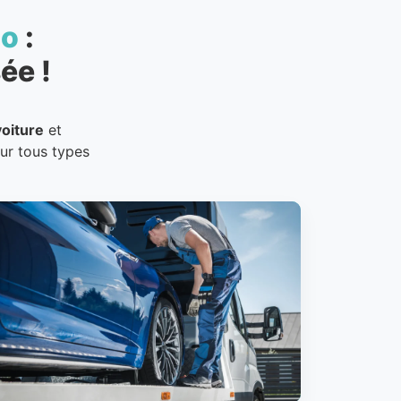
to
:
ée !
oiture
et
our tous types