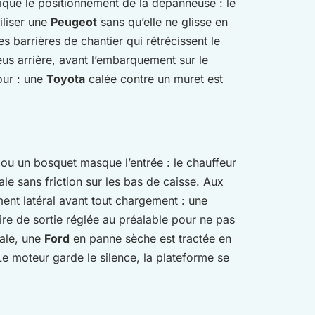
ique le positionnement de la dépanneuse : le
iliser une
Peugeot
sans qu’elle ne glisse en
es barrières de chantier qui rétrécissent le
us arrière, avant l’embarquement sur le
our : une
Toyota
calée contre un muret est
.
l ou un bosquet masque l’entrée : le chauffeur
ale sans friction sur les bas de caisse. Aux
ent latéral avant tout chargement : une
oire de sortie réglée au préalable pour ne pas
tale, une
Ford
en panne sèche est tractée en
Le moteur garde le silence, la plateforme se