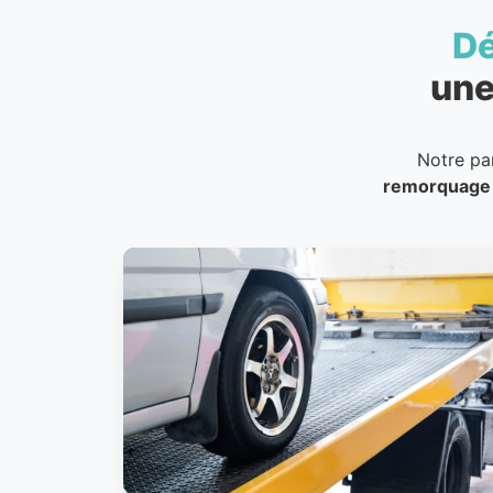
D
une
Notre pa
remorquage