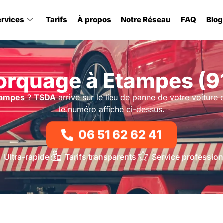
ervices
Tarifs
À propos
Notre Réseau
FAQ
Blog
rquage à Etampes (9
tampes
?
TSDA
arrive sur le lieu de panne de votre voiture e
le numéro affiché ci-dessus.
06 51 62 62 41
Ultra-rapide
Tarifs transparents
Service profession