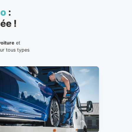
to
:
ée !
oiture
et
our tous types