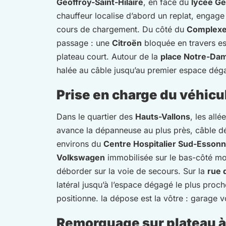
Geoffroy-Saint-Hilaire
, en face du
lycée Ge
chauffeur localise d’abord un replat, engage 
cours de chargement. Du côté du
Complexe 
passage : une
Citroën
bloquée en travers es
plateau court. Autour de la
place Notre-Da
halée au câble jusqu’au premier espace dég
Prise en charge du véhicu
Dans le quartier des
Hauts-Vallons
, les all
avance la dépanneuse au plus près, câble dé
environs du
Centre Hospitalier Sud-Esson
Volkswagen
immobilisée sur le bas-côté mont
déborder sur la voie de secours. Sur la
rue d
latéral jusqu’à l’espace dégagé le plus proc
positionne. la dépose est la vôtre : garage v
Remorquage sur plateau à É