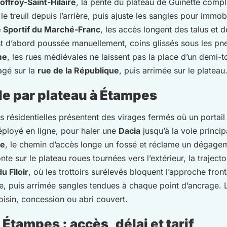
offroy-Saint-Hilaire
, la pente du plateau de Guinette compl
le treuil depuis l’arrière, puis ajuste les sangles pour immob
Sportif du Marché-Franc
, les accès longent des talus et d
t d’abord poussée manuellement, coins glissés sous les pne
me
, les rues médiévales ne laissent pas la place d’un demi-t
agé sur la
rue de la République
, puis arrimée sur le plateau
le par plateau à Étampes
ées résidentielles présentent des virages fermés où un portai
ployé en ligne, pour haler une
Dacia
jusqu’à la voie princip
ne
, le chemin d’accès longe un fossé et réclame un dégagem
e sur le plateau roues tournées vers l’extérieur, la traject
u Filoir
, où les trottoirs surélevés bloquent l’approche fron
he, puis arrimée sangles tendues à chaque point d’ancrage. 
oisin, concession ou abri couvert.
tampes : accès, délai et tarif