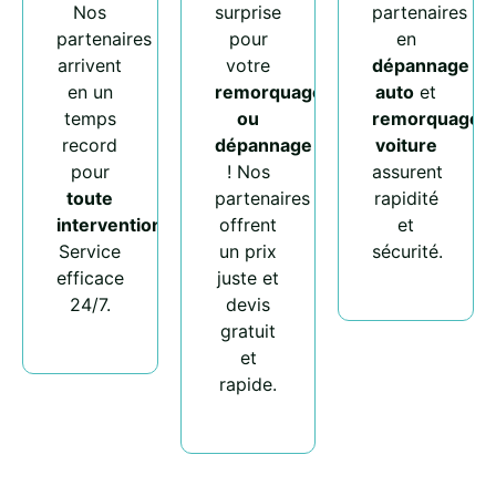
Nos
surprise
partenaires
partenaires
pour
en
arrivent
votre
dépannage
en un
remorquage
auto
et
temps
ou
remorquage
record
dépannage
voiture
pour
! Nos
assurent
toute
partenaires
rapidité
intervention
.
offrent
et
Service
un prix
sécurité.
efficace
juste et
24/7.
devis
gratuit
et
rapide.