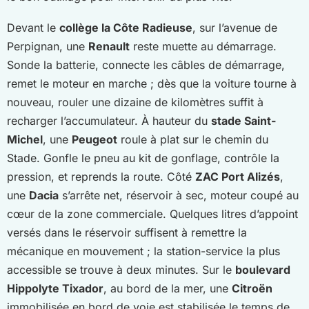
Devant le
collège la Côte Radieuse
, sur l’avenue de
Perpignan, une
Renault
reste muette au démarrage.
Sonde la batterie, connecte les câbles de démarrage,
remet le moteur en marche ; dès que la voiture tourne à
nouveau, rouler une dizaine de kilomètres suffit à
recharger l’accumulateur. À hauteur du
stade Saint-
Michel
, une
Peugeot
roule à plat sur le chemin du
Stade. Gonfle le pneu au kit de gonflage, contrôle la
pression, et reprends la route. Côté
ZAC Port Alizés
,
une
Dacia
s’arrête net, réservoir à sec, moteur coupé au
cœur de la zone commerciale. Quelques litres d’appoint
versés dans le réservoir suffisent à remettre la
mécanique en mouvement ; la station-service la plus
accessible se trouve à deux minutes. Sur le
boulevard
Hippolyte Tixador
, au bord de la mer, une
Citroën
immobilisée en bord de voie est stabilisée le temps de