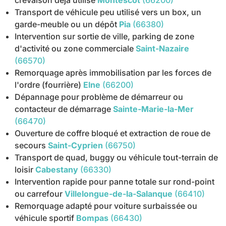
crevaison déjà utilisé
Montescot
(66200)
Transport de véhicule peu utilisé vers un box, un
garde-meuble ou un dépôt
Pia
(66380)
Intervention sur sortie de ville, parking de zone
d'activité ou zone commerciale
Saint-Nazaire
(66570)
Remorquage après immobilisation par les forces de
l'ordre (fourrière)
Elne
(66200)
Dépannage pour problème de démarreur ou
contacteur de démarrage
Sainte-Marie-la-Mer
(66470)
Ouverture de coffre bloqué et extraction de roue de
secours
Saint-Cyprien
(66750)
Transport de quad, buggy ou véhicule tout-terrain de
loisir
Cabestany
(66330)
Intervention rapide pour panne totale sur rond-point
ou carrefour
Villelongue-de-la-Salanque
(66410)
Remorquage adapté pour voiture surbaissée ou
véhicule sportif
Bompas
(66430)