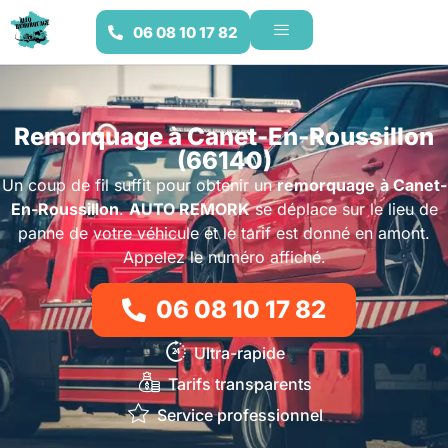
06 08 10 17 82
Remorquage à Canet-En-Roussillon
(66140)
Un coup de fil suffit pour obtenir un
remorquage
à Canet-
En-Roussillon
.
AUTO REMORK
se déplace sur le lieu de
panne de votre véhicule et le tarif est donné en amont.
Appelez le numéro affiché.
06 08 10 17 82
Ultra-rapide
Tarifs transparents
Service professionnel