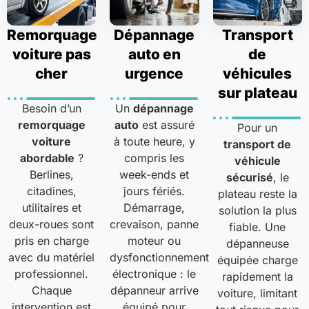
Remorquage
Dépannage
Transport
voiture pas
auto en
de
cher
urgence
véhicules
sur plateau
Besoin d’un
Un
dépannage
remorquage
auto
est assuré
Pour un
voiture
à toute heure, y
transport de
abordable
?
compris les
véhicule
Berlines,
week-ends et
sécurisé
, le
citadines,
jours fériés.
plateau reste la
utilitaires et
Démarrage,
solution la plus
deux-roues sont
crevaison, panne
fiable. Une
pris en charge
moteur ou
dépanneuse
avec du matériel
dysfonctionnement
équipée charge
professionnel.
électronique : le
rapidement la
Chaque
dépanneur arrive
voiture, limitant
intervention est
équipé pour