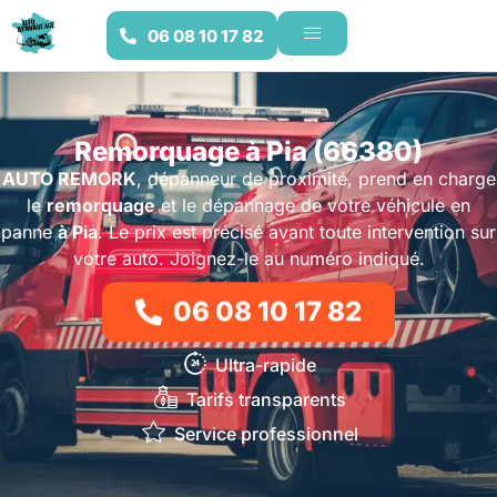
06 08 10 17 82
Remorquage à Pia (66380)
AUTO REMORK
, dépanneur de proximité, prend en charge
le
remorquage
et le dépannage de votre véhicule en
panne
à Pia
. Le prix est précisé avant toute intervention sur
votre auto. Joignez-le au numéro indiqué.
06 08 10 17 82
Ultra-rapide
Tarifs transparents
Service professionnel