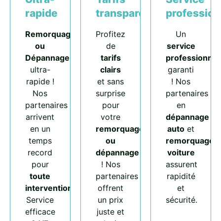
rapide
transparents
profession
Remorquage
Profitez
Un
ou
de
service
Dépannage
tarifs
professionnel
ultra-
clairs
garanti
rapide !
et sans
! Nos
Nos
surprise
partenaires
partenaires
pour
en
arrivent
votre
dépannage
en un
remorquage
auto
et
temps
ou
remorquage
record
dépannage
voiture
pour
! Nos
assurent
toute
partenaires
rapidité
intervention
.
offrent
et
Service
un prix
sécurité.
efficace
juste et