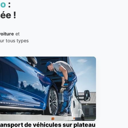
to
:
ée !
oiture
et
our tous types
ansport de véhicules sur plateau