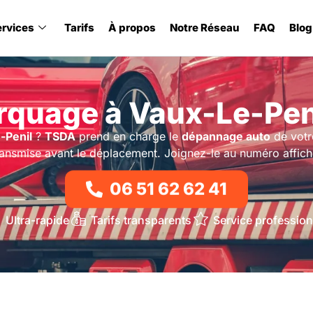
ervices
Tarifs
À propos
Notre Réseau
FAQ
Blog
quage à Vaux-Le-Peni
-Penil
?
TSDA
prend en charge le
dépannage auto
de votre
ransmise avant le déplacement. Joignez-le au numéro affich
06 51 62 62 41
Ultra-rapide
Tarifs transparents
Service profession