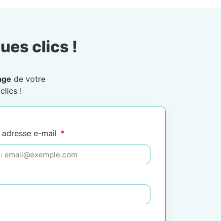
ues clics !
age
de votre
lics !
 adresse e-mail