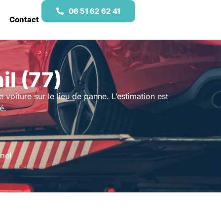
06 51 62 62 41
Contact
l (77)
 voiture sur le lieu de panne. L’estimation est
é.
nel