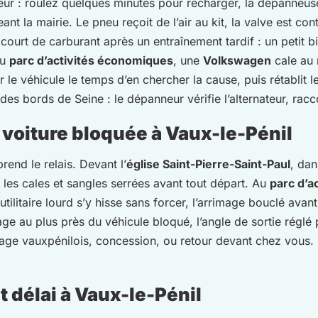
teur : roulez quelques minutes pour recharger, la dépanneuse
ant la mairie. Le pneu reçoit de l’air au kit, la valve est con
ourt de carburant après un entraînement tardif : un petit 
du
parc d’activités économiques
, une
Volkswagen
cale au 
er le véhicule le temps d’en chercher la cause, puis rétablit
des bords de Seine : le dépanneur vérifie l’alternateur, racc
voiture bloquée à Vaux-le-Pénil
end le relais. Devant l’
église Saint-Pierre-Saint-Paul
, dan
 les cales et sangles serrées avant tout départ. Au
parc d’a
utilitaire lourd s’y hisse sans forcer, l’arrimage bouclé ava
gage au plus près du véhicule bloqué, l’angle de sortie régl
arage vauxpénilois, concession, ou retour devant chez vous.
 délai à Vaux-le-Pénil