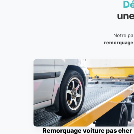
D
une
Notre pa
remorquage
Remorquage voiture pas cher