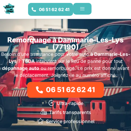
06 51 62 62 41
Remorquage à Dammarie-Les-Lys
(77190)
Besoin d’une assistance pour votre auto
à Dammarie-Les-
Lys
?
TSDA
intervient sur le lieu de panne pour tout
dépannage auto
ou remorquage. Le prix est donné avant
le déplacement. Joignez-le au numéro affiché.
06 51 62 62 41
Ultra-rapide
Tarifs transparents
Service professionnel