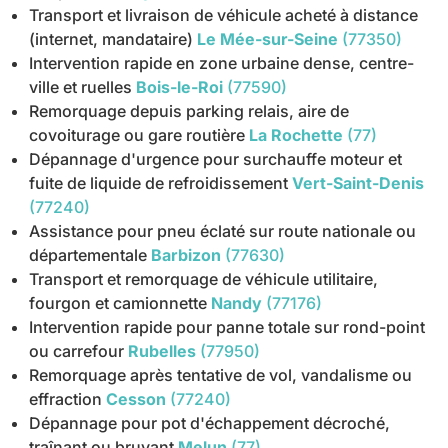
Transport et livraison de véhicule acheté à distance
(internet, mandataire)
Le Mée-sur-Seine
(77350)
Intervention rapide en zone urbaine dense, centre-
ville et ruelles
Bois-le-Roi
(77590)
Remorquage depuis parking relais, aire de
covoiturage ou gare routière
La Rochette
(77)
Dépannage d'urgence pour surchauffe moteur et
fuite de liquide de refroidissement
Vert-Saint-Denis
(77240)
Assistance pour pneu éclaté sur route nationale ou
départementale
Barbizon
(77630)
Transport et remorquage de véhicule utilitaire,
fourgon et camionnette
Nandy
(77176)
Intervention rapide pour panne totale sur rond-point
ou carrefour
Rubelles
(77950)
Remorquage après tentative de vol, vandalisme ou
effraction
Cesson
(77240)
Dépannage pour pot d'échappement décroché,
traînant ou bruyant
Melun
(77)