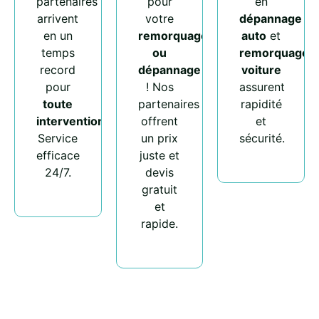
partenaires
pour
en
arrivent
votre
dépannage
en un
remorquage
auto
et
temps
ou
remorquage
record
dépannage
voiture
pour
! Nos
assurent
toute
partenaires
rapidité
intervention
.
offrent
et
Service
un prix
sécurité.
efficace
juste et
24/7.
devis
gratuit
et
rapide.