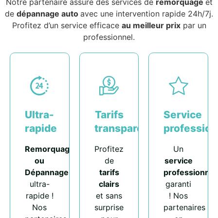
Notre partenaire assure des services de
remorquage
et
de
dépannage auto
avec une intervention rapide 24h/7j.
Profitez d’un service efficace
au meilleur prix
par un
professionnel.
Ultra-
Tarifs
Service
rapide
transparents
profession
Remorquage
Profitez
Un
ou
de
service
Dépannage
tarifs
professionnel
ultra-
clairs
garanti
rapide !
et sans
! Nos
Nos
surprise
partenaires