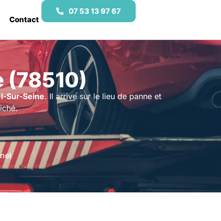
07 53 13 97 67
Contact
 (78510)
el-Sur-Seine
. Il arrive sur le lieu de panne et
iché.
nel