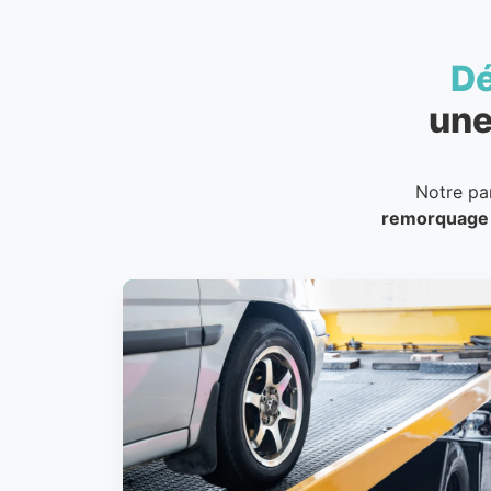
D
une
Notre pa
remorquage