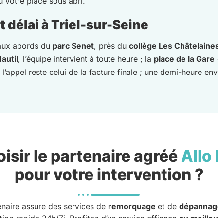
 votre place sous abri.
 délai à Triel-sur-Seine
 aux abords du
parc Senet
, près du
collège Les Châtelaine
Hautil
, l’équipe intervient à toute heure ; la
place de la Gare
l’appel reste celui de la facture finale ; une demi-heure env
isir le partenaire agréé
Allo
pour votre intervention ?
enaire assure des services de
remorquage
et de
dépannag
tion rapide 24h/7j. Profitez d’un service efficace
au meilleu