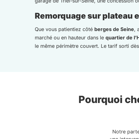
garage de Triel-sur-Seine, une concession ou
Remorquage sur plateau et
Que vous patientiez côté
berges de Seine
,
marché ou en hauteur dans le
quartier de l’
le même périmètre couvert. Le tarif sorti dès 
Pourquoi cho
Notre part
une interven