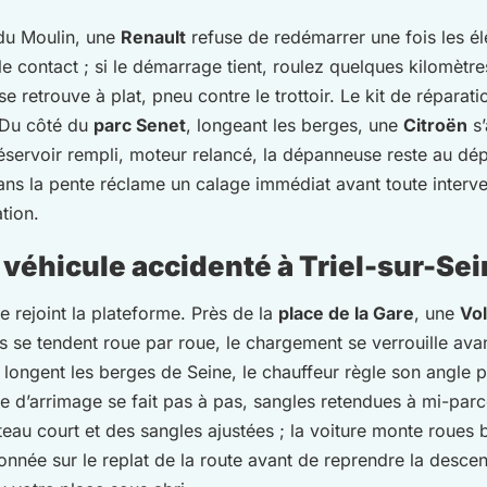
du Moulin, une
Renault
refuse de redémarrer une fois les é
ce le contact ; si le démarrage tient, roulez quelques kilomèt
se retrouve à plat, pneu contre le trottoir. Le kit de réparatio
. Du côté du
parc Senet
, longeant les berges, une
Citroën
s’
: réservoir rempli, moteur relancé, la dépanneuse reste au dé
ns la pente réclame un calage immédiat avant toute interven
ation.
véhicule accidenté à Triel-sur-Sei
re rejoint la plateforme. Près de la
place de la Gare
, une
Vo
es se tendent roue par roue, le chargement se verrouille avan
i longent les berges de Seine, le chauffeur règle son angle
tre d’arrimage se fait pas à pas, sangles retendues à mi-par
teau court et des sangles ajustées ; la voiture monte roues 
née sur le replat de la route avant de reprendre la descente