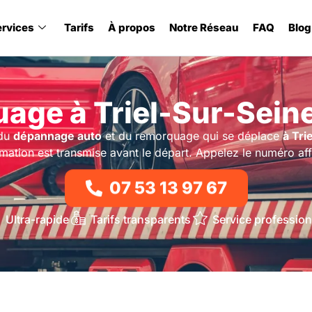
ervices
Tarifs
À propos
Notre Réseau
FAQ
Blog
age à Triel-Sur-Seine
 du
dépannage auto
et du remorquage qui se déplace
à Tri
timation est transmise avant le départ. Appelez le numéro aff
07 53 13 97 67
Ultra-rapide
Tarifs transparents
Service profession