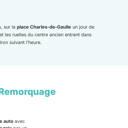
s
, sur la
place Charles-de-Gaulle
un jour de
et les ruelles du centre ancien entrent dans
iron suivant l’heure.
 Remorquage
e auto
avec
r prix
par un