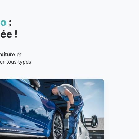
to
:
ée !
oiture
et
our tous types